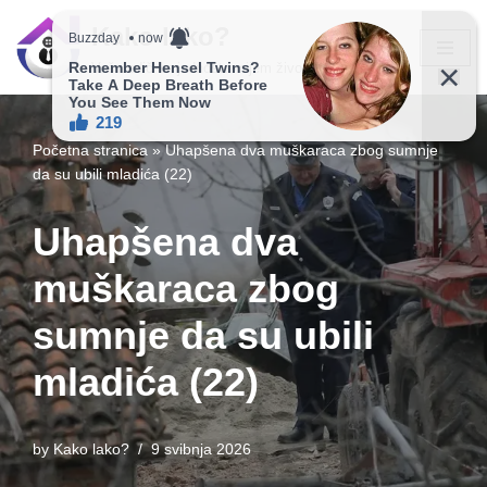
Kako lako?
Skip
Vaš vodič ka jednostavnijem životu!
to
content
Početna stranica
»
Uhapšena dva muškaraca zbog sumnje
da su ubili mladića (22)
Uhapšena dva
muškaraca zbog
sumnje da su ubili
mladića (22)
by
Kako lako?
9 svibnja 2026