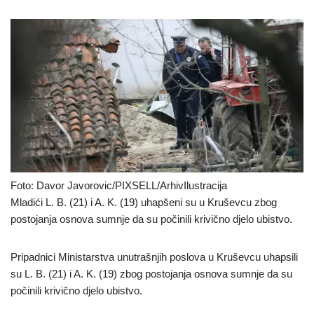
Foto: Davor Javorovic/PIXSELL/ArhivIlustracija
Mladići L. B. (21) i A. K. (19) uhapšeni su u Kruševcu zbog
postojanja osnova sumnje da su počinili krivično djelo ubistvo.
Pripadnici Ministarstva unutrašnjih poslova u Kruševcu uhapsili
su L. B. (21) i A. K. (19) zbog postojanja osnova sumnje da su
počinili krivično djelo ubistvo.