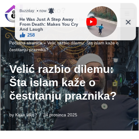
Kako lako?
Skip
Vaš vodič ka jednostavnijem životu!
to
content
Početna stranica
»
Velić razbio dilemu: Šta islam kaže o
čestitanju praznika?
Velić razbio dilemu:
Šta islam kaže o
čestitanju praznika?
by
Kako lako?
24 prosinca 2025