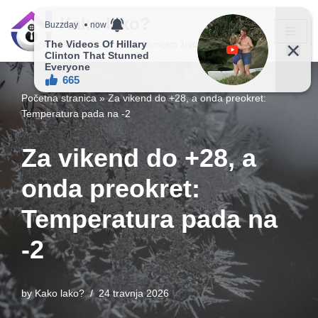
Kako lako?
Skip
Vaš vodič ka jednostavnijem životu!
to
content
Početna stranica
»
Za vikend do +28, a onda preokret:
Temperatura pada na -2
Za vikend do +28, a
onda preokret:
Temperatura pada na
-2
by
Kako lako?
24 travnja 2026