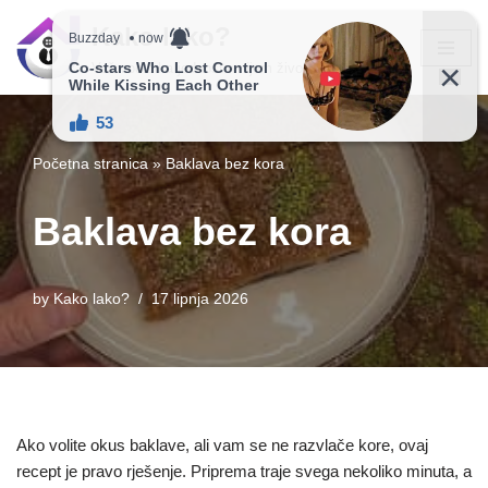
Kako lako?
Skip
Vaš vodič ka jednostavnijem životu!
to
content
Početna stranica
»
Baklava bez kora
Baklava bez kora
by
Kako lako?
17 lipnja 2026
Ako volite okus baklave, ali vam se ne razvlače kore, ovaj
recept je pravo rješenje. Priprema traje svega nekoliko minuta, a