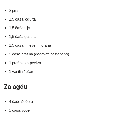
2 jaja
1,5 čaša jogurta
1,5 čaša ulja
1,5 čaša gustina
1,5 čaša mljevenih oraha
5 čaša brašna (dodavati postepeno)
1 prašak za pecivo
1 vanilin šećer
Za agdu
4 čaše šećera
5 čaša vode