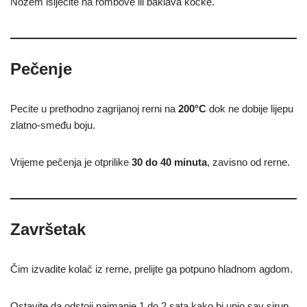
Nožem isijecite na rombove ili baklava kocke.
Pečenje
Pecite u prethodno zagrijanoj rerni na
200°C
dok ne dobije lijepu
zlatno-smeđu boju.
Vrijeme pečenja je otprilike
30 do 40 minuta
, zavisno od rerne.
Završetak
Čim izvadite kolač iz rerne, prelijte ga potpuno hladnom agdom.
Ostavite da odstoji najmanje 1 do 2 sata kako bi upio sav sirup.