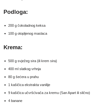
Podloga:
200 g čokoladnog keksa
100 g otopljenog maslaca
Krema:
500 g svježeg sira (ili krem sira)
400 ml slatkog vrhnja
80 g šećera u prahu
1 kašičica ekstrakta vanilije
9 kašičica učvršćivača za kremu (San Apart ili slično)
4 banane