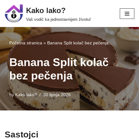
Kako lako?
Skip
Vaš vodič ka jednostavnijem životu!
to
content
Početna stranica
»
Banana Split kolač bez pečenja
Banana Split kolač
bez pečenja
by
Kako lako?
30 lipnja 2026
Sastojci