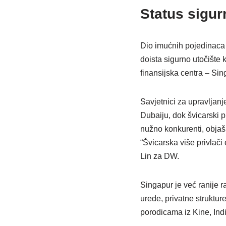
Status sigur
Dio imućnih pojedinaca ko
doista sigurno utočište
finansijska centra – Sin
Savjetnici za upravljanj
Dubaiju, dok švicarski pr
nužno konkurenti, objaš
“Švicarska više privlači
Lin za DW.
Singapur je već ranije ra
urede, privatne struktur
porodicama iz Kine, Indi