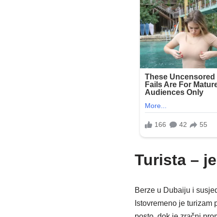
Turista – 
Berze u Dubaiju i susjed
Istovremeno je turizam 
posto, dok je zračni pr