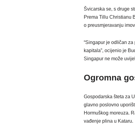
Švicarska se, s druge str
Prema Tillu Christianu 
o preusmjeravanju imovi
“Singapur je odličan za 
kapitala”, ocijenio je B
Singapur ne može uvijek
Ogromna gos
Gospodarska šteta za Uj
glavno poslovno uporište
Hormuškog moreuza. Rafin
vađenje plina u Kataru.