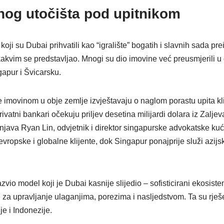
nog utočišta pod upitnikom
ji su Dubai prihvatili kao “igralište” bogatih i slavnih sada preis
 kakvim se predstavljao. Mnogi su dio imovine već preusmjerili 
gapur i Švicarsku.
e imovinom u obje zemlje izvještavaju o naglom porastu upita kl
ivatni bankari očekuju priljev desetina milijardi dolara iz Zaljeva.
njava Ryan Lin, odvjetnik i direktor singapurske advokatske ku
 evropske i globalne klijente, dok Singapur ponajprije služi azijs
zvio model koji je Dubai kasnije slijedio – sofisticirani ekosist
e za upravljanje ulaganjima, porezima i nasljedstvom. Ta su rje
je i Indonezije.