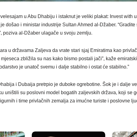
elesajam u Abu Dhabiju i istaknut je veliki plakat: Invest with us
je došao i ministar industrije Sultan Ahmed al‐Džaber. “Gradite 
”, poziva al‐Džaber ulagače u svoju zemlju.
dara u državama Zaljeva da vrate stari sjaj Emiratima kao privl
a mjeseca zbližila su nas kako bismo postali jači”, kaže emirats
arstvo je unatoč svemu i dalje stabilno i ostat će stabilno.”
abija i Dubaija pretrpio je duboke ogrebotine. Šok je i dalje veli
ku uništili su poslovni model bogatih zaljevskih država, koji se
igurnih i time privlačnih zemalja za imućne turiste i poslovne l