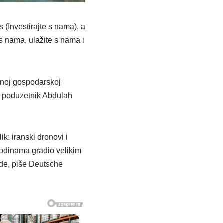
 (Investirajte s nama), a
s nama, ulažite s nama i
ačnoj gospodarskoj
ki poduzetnik Abdulah
k: iranski dronovi i
 godinama gradio velikim
jude, piše Deutsche