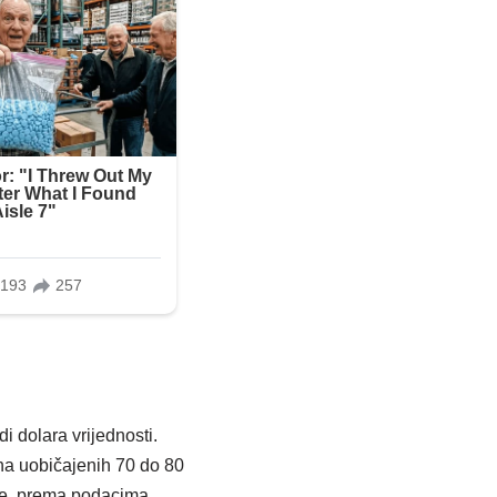
 dolara vrijednosti.
na uobičajenih 70 do 80
ine, prema podacima