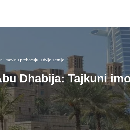
uni imovinu prebacuju u dvije zemlje
 Abu Dhabija: Tajkuni im