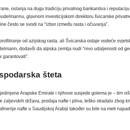
ane, oslanja na dugu tradiciju privatnog bankarstva i reputaciju 
Budelmannu, glavnom investicijskom direktoru švicarske privat
ne često se svodi na “izbor između rasta i očuvanja”.
profitiranje od azijskog rasta, ali Švicarska ostaje vodeće svjet
udelmann, dodavši da alpska zemlja nudi “nivo udaljenosti od geo
 garantovati”.
podarska šteta
edinjene Arapske Emirate i njihove susjede golema je – tim viš
 zaljevskih država, prodaja nafte i plina, teško stradalo zbog kr
erije nafte u Saudijskoj Arabiji također su bile na meti napada