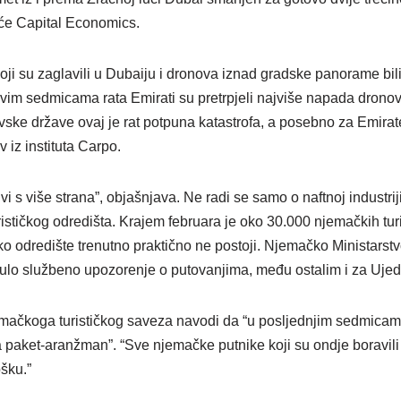
će Capital Economics.
 koji su zaglavili u Dubaiju i dronova iznad gradske panorame bil
rvim sedmicama rata Emirati su pretrpjeli najviše napada dronov
evske države ovaj je rat potpuna katastrofa, a posebno za Emira
 iz instituta Carpo.
ivi s više strana”, objašnjava. Ne radi se samo o naftnoj industrij
urističkog odredišta. Krajem februara je oko 30.000 njemačkih tur
ičko odredište trenutno praktično ne postoji. Njemačko Ministarst
nulo službeno upozorenje o putovanjima, među ostalim i za Uje
mačkoga turističkog saveza navodi da “u posljednjim sedmicama
na paket-aranžman”. “Sve njemačke putnike koji su ondje boravili 
ošku.”