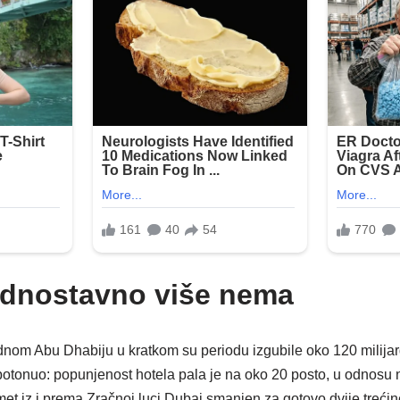
jednostavno više nema
nom Abu Dhabiju u kratkom su periodu izgubile oko 120 milijardi
potonuo: popunjenost hotela pala je na oko 20 posto, u odnosu 
omet iz i prema Zračnoj luci Dubai smanjen za gotovo dvije treć