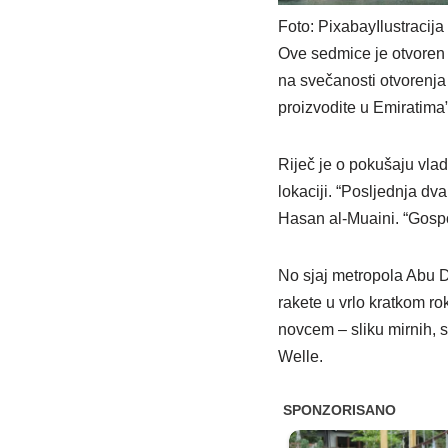
Foto: PixabayIlustracija
Ove sedmice je otvoren v
na svečanosti otvorenja 
proizvodite u Emiratima
Riječ je o pokušaju vla
lokaciji. “Posljednja dv
Hasan al‐Muaini. “Gospod
No sjaj metropola Abu Dh
rakete u vrlo kratkom ro
novcem – sliku mirnih, s
Welle.