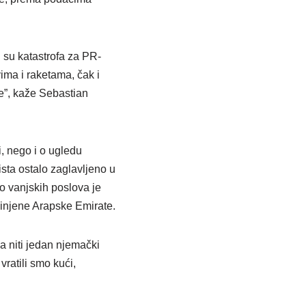
i su katastrofa za PR‐
ima i raketama, čak i
te”, kaže Sebastian
i, nego i o ugledu
ista ostalo zaglavljeno u
vo vanjskih poslova je
dinjene Arapske Emirate.
 niti jedan njemački
vratili smo kući,