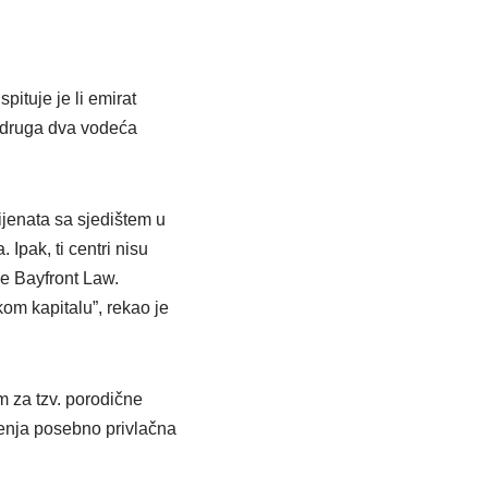
pituje je li emirat
u druga dva vodeća
ijenata sa sjedištem u
 Ipak, ti centri nisu
će Bayfront Law.
kom kapitalu”, rekao je
em za tzv. porodične
šenja posebno privlačna