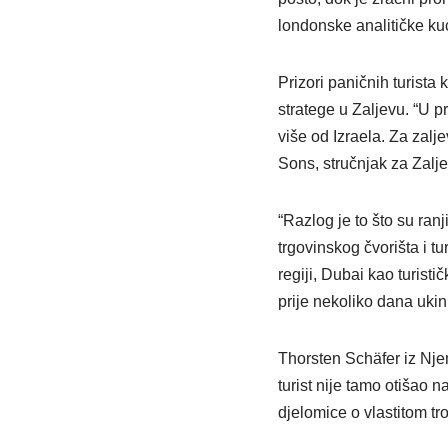
londonske analitičke ku
Prizori paničnih turista
stratege u Zaljevu. “U p
više od Izraela. Za zalj
Sons, stručnjak za Zaljev
“Razlog je to što su ranj
trgovinskog čvorišta i t
regiji, Dubai kao turist
prije nekoliko dana uki
Thorsten Schäfer iz Nje
turist nije tamo otišao 
djelomice o vlastitom tr