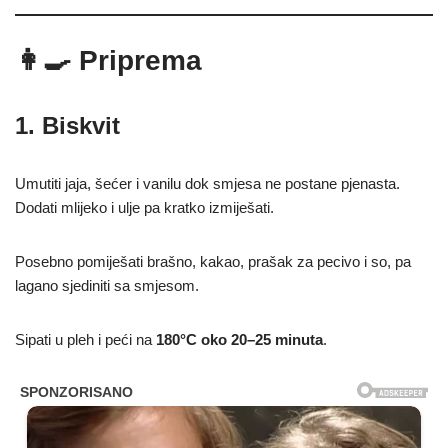
👩‍🍳 Priprema
1. Biskvit
Umutiti jaja, šećer i vanilu dok smjesa ne postane pjenasta.
Dodati mlijeko i ulje pa kratko izmiješati.
Posebno pomiješati brašno, kakao, prašak za pecivo i so, pa
lagano sjediniti sa smjesom.
Sipati u pleh i peći na
180°C oko 20–25 minuta
.