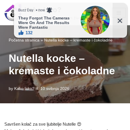
Kako lako?
Skip
Vaš vodič ka jednostavnijem životu!
to
content
Početna stranica
»
Nutella kocke – kremaste i čokoladne
Nutella kocke –
kremaste i čokoladne
by
Kako lako?
10 svibnja 2026
Savršen kolač za sve ljubitelje Nutelle 😍