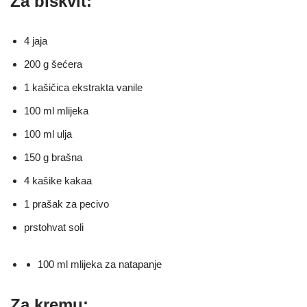
Za biskvit:
4 jaja
200 g šećera
1 kašičica ekstrakta vanile
100 ml mlijeka
100 ml ulja
150 g brašna
4 kašike kakaa
1 prašak za pecivo
prstohvat soli
100 ml mlijeka za natapanje
Za kremu: