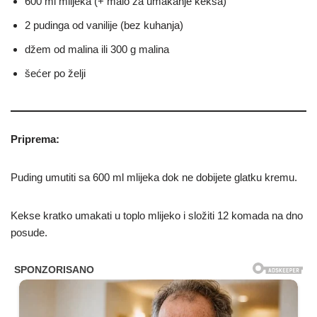
600 ml mlijeka (+ malo za umakanje keksa)
2 pudinga od vanilije (bez kuhanja)
džem od malina ili 300 g malina
šećer po želji
Priprema:
Puding umutiti sa 600 ml mlijeka dok ne dobijete glatku kremu.
Kekse kratko umakati u toplo mlijeko i složiti 12 komada na dno
posude.