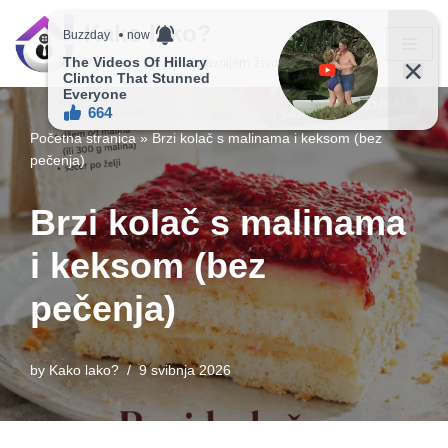
Kako lako?
Skip
Vaš vodič ka jednostavnijem životu!
to
content
Početna stranica
»
Brzi kolač s malinama i keksom (bez
pečenja)
Brzi kolač s malinama
i keksom (bez
pečenja)
by
Kako lako?
9 svibnja 2026