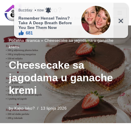
Kako lako?
Skip
Vaš vodič ka jednostavnijem životu!
to
content
Početna stranica
»
Cheesecake sa jagodama u ganache
kremi
Cheesecake sa
jagodama u ganache
kremi
by
Kako lako?
13 lipnja 2026