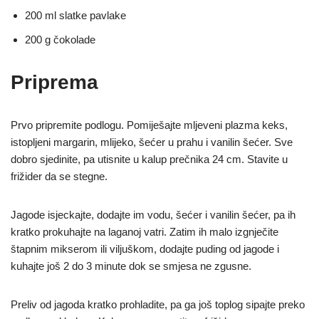
200 ml slatke pavlake
200 g čokolade
Priprema
Prvo pripremite podlogu. Pomiješajte mljeveni plazma keks,
istopljeni margarin, mlijeko, šećer u prahu i vanilin šećer. Sve
dobro sjedinite, pa utisnite u kalup prečnika 24 cm. Stavite u
frižider da se stegne.
Jagode isjeckajte, dodajte im vodu, šećer i vanilin šećer, pa ih
kratko prokuhajte na laganoj vatri. Zatim ih malo izgnječite
štapnim mikserom ili viljuškom, dodajte puding od jagode i
kuhajte još 2 do 3 minute dok se smjesa ne zgusne.
Preliv od jagoda kratko prohladite, pa ga još toplog sipajte preko