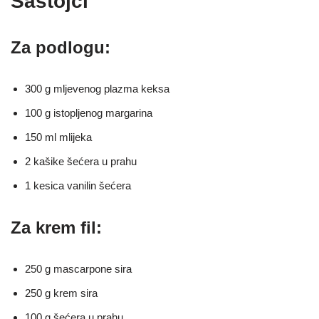
Sastojci
Za podlogu:
300 g mljevenog plazma keksa
100 g istopljenog margarina
150 ml mlijeka
2 kašike šećera u prahu
1 kesica vanilin šećera
Za krem fil:
250 g mascarpone sira
250 g krem sira
100 g šećera u prahu