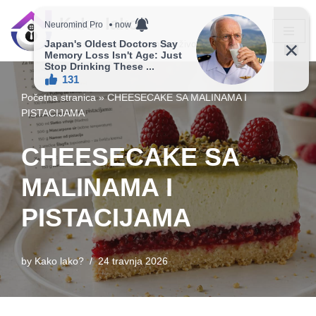
Kako lako?
Skip
Vaš vodič ka jednostavnijem životu!
to
content
Početna stranica
»
CHEESECAKE SA MALINAMA I
PISTACIJAMA
CHEESECAKE SA
MALINAMA I
PISTACIJAMA
by
Kako lako?
24 travnja 2026