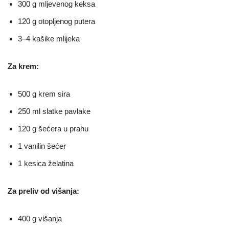
300 g mljevenog keksa
120 g otopljenog putera
3–4 kašike mlijeka
Za krem:
500 g krem sira
250 ml slatke pavlake
120 g šećera u prahu
1 vanilin šećer
1 kesica želatina
Za preliv od višanja:
400 g višanja