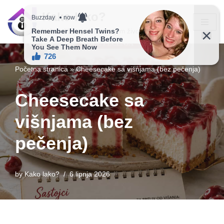
Kako lako?
Skip
Vaš vodič ka jednostavnijem životu!
to
content
Početna stranica
»
Cheesecake sa višnjama (bez pečenja)
Cheesecake sa
višnjama (bez
pečenja)
by
Kako lako?
6 lipnja 2026