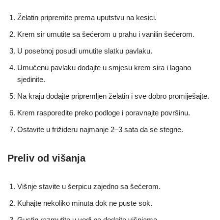
Želatin pripremite prema uputstvu na kesici.
Krem sir umutite sa šećerom u prahu i vanilin šećerom.
U posebnoj posudi umutite slatku pavlaku.
Umućenu pavlaku dodajte u smjesu krem sira i lagano
sjedinite.
Na kraju dodajte pripremljen želatin i sve dobro promiješajte.
Krem rasporedite preko podloge i poravnajte površinu.
Ostavite u frižideru najmanje 2–3 sata da se stegne.
Preliv od višanja
Višnje stavite u šerpicu zajedno sa šećerom.
Kuhajte nekoliko minuta dok ne puste sok.
Gustin razmutite u vodi pa dodajte višnjama.