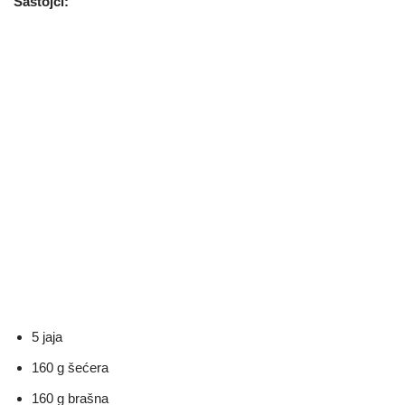
Sastojci:
5 jaja
160 g šećera
160 g brašna