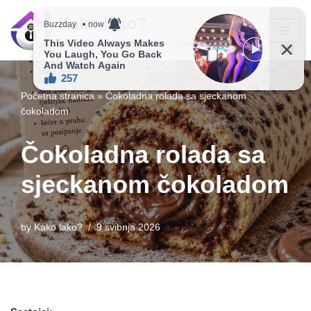
Kako lako?
Skip
Vaš vodič ka jednostavnijem životu!
to
content
Početna stranica
»
Čokoladna rolada sa sjeckanom
čokoladom
Čokoladna rolada sa
sjeckanom čokoladom
by
Kako lako?
9 svibnja 2026