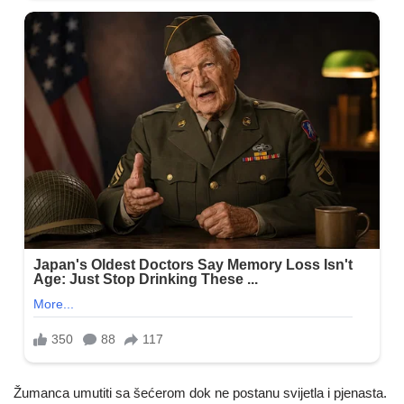
Žumanca umutiti sa šećerom dok ne postanu svijetla i pjenasta.