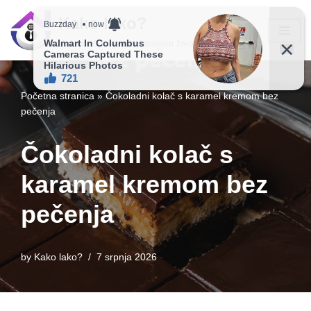
Kako lako?
Skip
Vaš vodič ka jednostavnijem životu!
to
content
Početna stranica
»
Čokoladni kolač s karamel kremom bez
pečenja
Čokoladni kolač s
karamel kremom bez
pečenja
by
Kako lako?
7 srpnja 2026