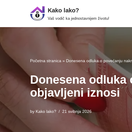
Kako lako?
Skip
Vaš vodič ka jednostavnijem životu!
to
content
Početna stranica
»
Donesena odluka o povećanju naknad
Donesena odluka o
objavljeni iznosi
by
Kako lako?
21 svibnja 2026