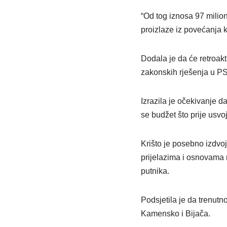
“Od tog iznosa 97 milio
proizlaze iz povećanja k
Dodala je da će retroak
zakonskih rješenja u P
Izrazila je očekivanje d
se budžet što prije usvo
Krišto je posebno izdvo
prijelazima i osnovama 
putnika.
Podsjetila je da trenutno
Kamensko i Bijača.