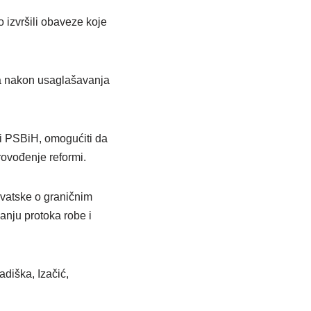
 izvršili obaveze koje
ća nakon usaglašavanja
H i PSBiH, omogućiti da
rovođenje reformi.
rvatske o graničnim
anju protoka robe i
adiška, Izačić,