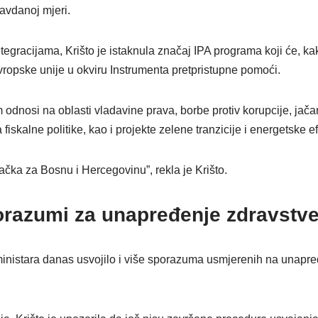
ravdanoj mjeri.
gracijama, Krišto je istaknula značaj IPA programa koji će, kako 
vropske unije u okviru Instrumenta pretpristupne pomoći.
odnosi na oblasti vladavine prava, borbe protiv korupcije, jača
iskalne politike, kao i projekte zelene tranzicije i energetske ef
tačka za Bosnu i Hercegovinu”, rekla je Krišto.
orazumi za unapređenje zdravstv
ministara danas usvojilo i više sporazuma usmjerenih na unapr