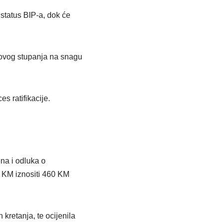
status BIP-a, dok će
govog stupanja na snagu
 ratifikacije.
na i odluka o
 KM iznositi 460 KM
kretanja, te ocijenila