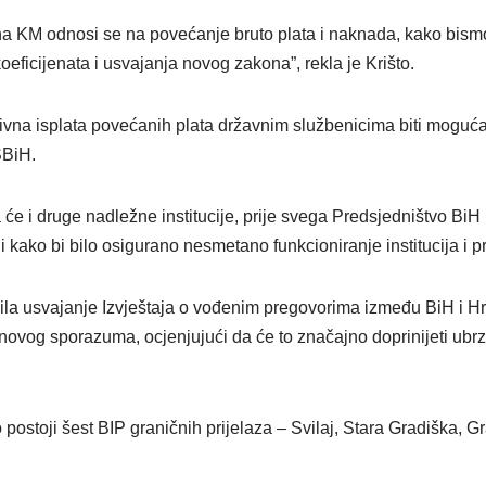
na KM odnosi se na povećanje bruto plata i naknada, kako bismo
oeficijenata i usvajanja novog zakona”, rekla je Krišto.
tivna isplata povećanih plata državnim službenicima biti mogu
SBiH.
a će i druge nadležne institucije, prije svega Predsjedništvo Bi
ji kako bi bilo osigurano nesmetano funkcioniranje institucija i p
jila usvajanje Izvještaja o vođenim pregovorima između BiH i H
novog sporazuma, ocjenjujući da će to značajno doprinijeti ubrz
 postoji šest BIP graničnih prijelaza – Svilaj, Stara Gradiška, Gr