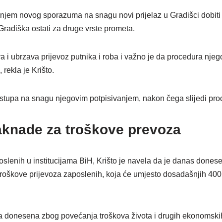
anjem novog sporazuma na snagu novi prijelaz u Gradišci dobiti 
 Gradiška ostati za druge vrste prometa.
 i ubrzava prijevoz putnika i roba i važno je da procedura nje
 rekla je Krišto.
tupa na snagu njegovim potpisivanjem, nakon čega slijedi proces
knade za troškove prevoza
slenih u institucijama BiH, Krišto je navela da je danas donese
roškove prijevoza zaposlenih, koja će umjesto dosadašnjih 400
ka donesena zbog povećanja troškova života i drugih ekonomskih 