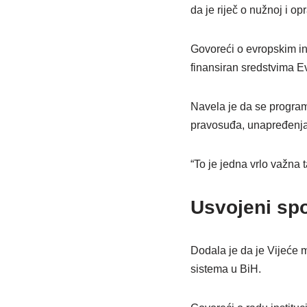
da je riječ o nužnoj i op
Govoreći o evropskim inte
finansiran sredstvima E
Navela je da se program 
pravosuđa, unapređenja f
“To je jedna vrlo važna 
Usvojeni sp
Dodala je da je Vijeće 
sistema u BiH.