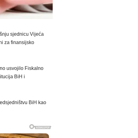
šnju sjednicu Vijeća
i za finansijsko
dno usvojilo Fiskalno
tucija BiH i
Predsjedništvu BiH kao