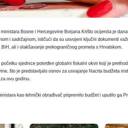
ministara Bosne i Hercegovine Borjana Krišto ocijenila je dana
om i sadržajnom, ističući da su usvojeni ključni dokumenti važn
ja BiH, ali i olakšavanje prekograničnog prometa s Hrvatskom.
a početku sjednice potvrđen globalni fiskalni okvir koji je pretho
ne, što je predstavljalo osnov za usvajanje Nacrta budžeta insti
za ovu godinu.
inistara kao tehnički obrađivač pripremilo budžet i uputilo ga 