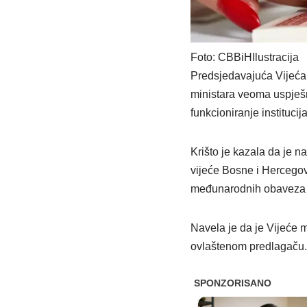
Foto: CBBiHIlustracija
Predsjedavajuća Vijeća 
ministara veoma uspješn
funkcioniranje instituci
Krišto je kazala da je n
vijeće Bosne i Hercegovi
međunarodnih obaveza 
Navela je da je Vijeće m
ovlaštenom predlagaču.