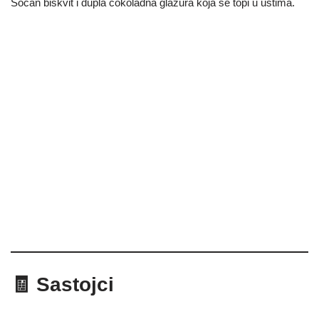
Sočan biskvit i dupla čokoladna glazura koja se topi u ustima.
🧾 Sastojci