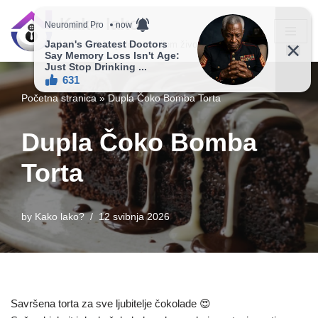
Kako lako?
Skip
Vaš vodič ka jednostavnijem životu!
to
content
Početna stranica
»
Dupla Čoko Bomba Torta
Dupla Čoko Bomba
Torta
by
Kako lako?
12 svibnja 2026
Savršena torta za sve ljubitelje čokolade 😍