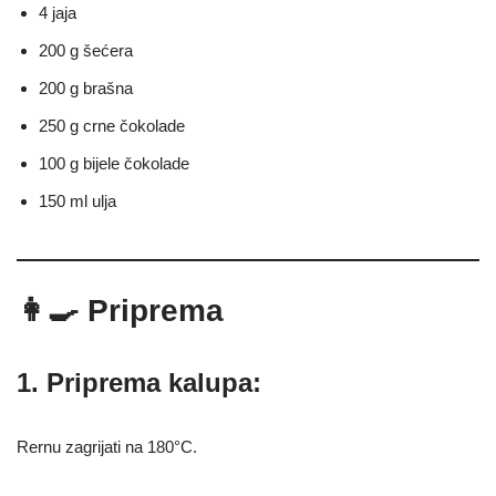
4 jaja
200 g šećera
200 g brašna
250 g crne čokolade
100 g bijele čokolade
150 ml ulja
👩‍🍳 Priprema
1. Priprema kalupa:
Rernu zagrijati na 180°C.