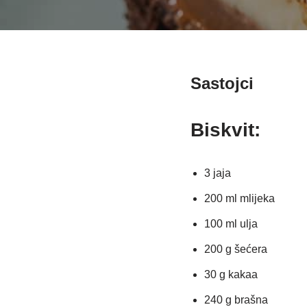
Sastojci
Biskvit:
3 jaja
200 ml mlijeka
100 ml ulja
200 g šećera
30 g kakaa
240 g brašna