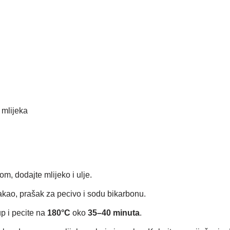
mlijeka
om, dodajte mlijeko i ulje.
akao, prašak za pecivo i sodu bikarbonu.
p i pecite na
180°C
oko
35–40 minuta
.