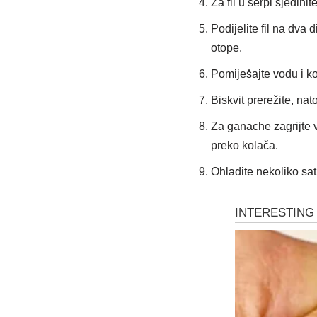
Za fil u šerpi sjedin
Podijelite fil na dva
otope.
Pomiješajte vodu i k
Biskvit prerežite, na
Za ganache zagrijte v
preko kolača.
Ohladite nekoliko sati