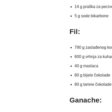
14 g praška za peciv
5 g sode bikarbone
Fil:
790 g zaslađenog ko
600 g vrhnja za kuhan
40 g maslaca
80 g bijele čokolade
80 g tamne čokolade
Ganache: