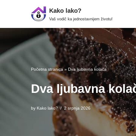
Kako lako?
Skip
Vaš vodič ka jednostavnijem životu!
to
content
Početna stranica
»
Dva ljubavna kolača
Dva ljubavna kola
by
Kako lako?
2 srpnja 2026