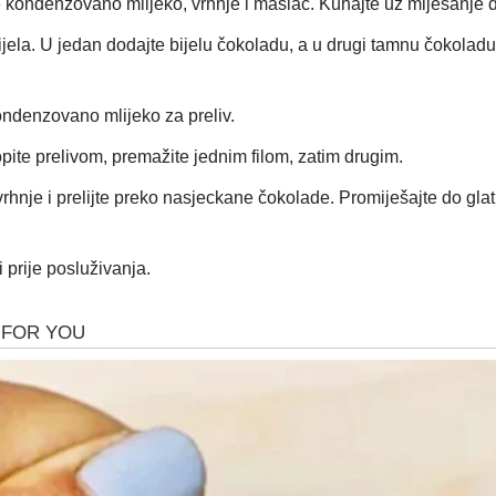
ite kondenzovano mlijeko, vrhnje i maslac. Kuhajte uz miješanje
 dijela. U jedan dodajte bijelu čokoladu, a u drugi tamnu čokoladu
ondenzovano mlijeko za preliv.
topite prelivom, premažite jednim filom, zatim drugim.
rhnje i prelijte preko nasjeckane čokolade. Promiješajte do glatk
 prije posluživanja.