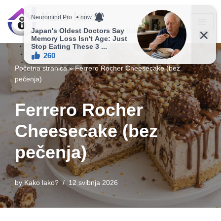
Kako lako?
Skip
Vaš vodič ka jednostavnijem životu!
to
content
Početna stranica
»
Ferrero Rocher Cheesecake (bez
pečenja)
Ferrero Rocher
Cheesecake (bez
pečenja)
by
Kako lako?
12 svibnja 2026