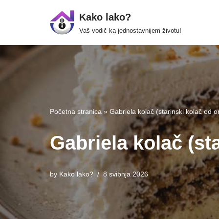
Kako lako?
Skip
Vaš vodič ka jednostavnijem životu!
to
content
Početna stranica
»
Gabriela kolač (starinski kolač od or
Gabriela kolač (sta
by
Kako lako?
8 svibnja 2026