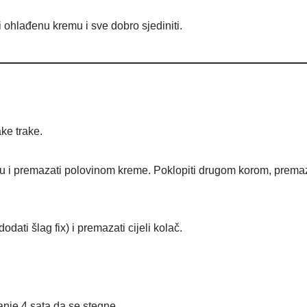
 ohlađenu kremu i sve dobro sjediniti.
ake trake.
cnu i premazati polovinom kreme. Poklopiti drugom korom, prema
odati šlag fix) i premazati cijeli kolač.
manje 4 sata da se stegne.