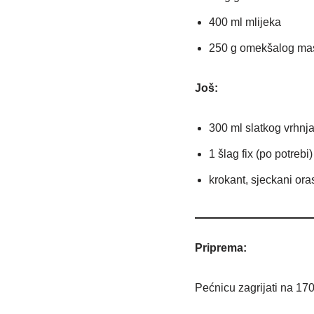
400 ml mlijeka
250 g omekšalog ma
Još:
300 ml slatkog vrhnja
1 šlag fix (po potrebi)
krokant, sjeckani oras
Priprema:
Pećnicu zagrijati na 170