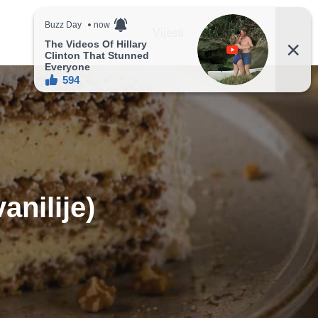
Vijesti
Recepti
anilije)