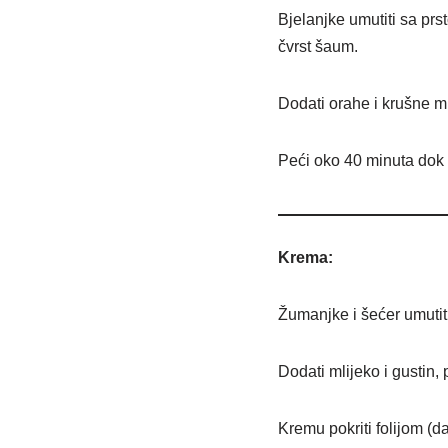
Bjelanjke umutiti sa prs
čvrst šaum.
Dodati orahe i krušne mr
Peći oko 40 minuta dok k
Krema:
Žumanjke i šećer umutiti 
Dodati mlijeko i gustin,
Kremu pokriti folijom (da