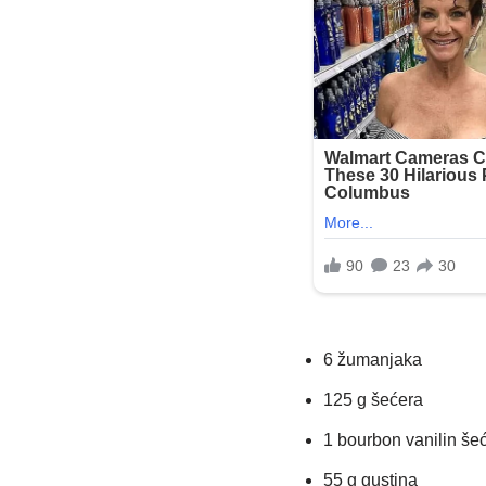
6 žumanjaka
125 g šećera
1 bourbon vanilin še
55 g gustina