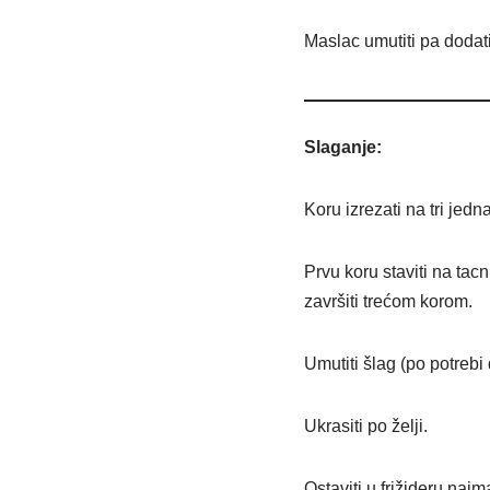
Maslac umutiti pa dodati
Slaganje:
Koru izrezati na tri jedn
Prvu koru staviti na ta
završiti trećom korom.
Umutiti šlag (po potrebi d
Ukrasiti po želji.
Ostaviti u frižideru naj