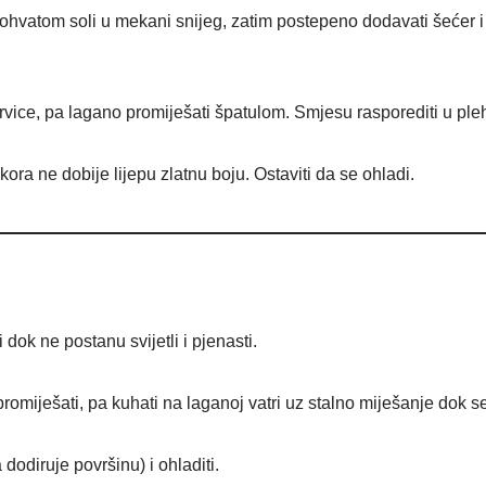
tohvatom soli u mekani snijeg, zatim postepeno dodavati šećer i 
vice, pa lagano promiješati špatulom. Smjesu rasporediti u pleh
ora ne dobije lijepu zlatnu boju. Ostaviti da se ohladi.
dok ne postanu svijetli i pjenasti.
 promiješati, pa kuhati na laganoj vatri uz stalno miješanje dok 
 dodiruje površinu) i ohladiti.