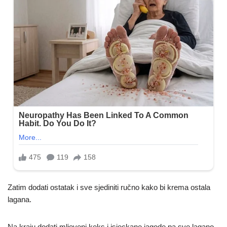
Zatim dodati ostatak i sve sjediniti ručno kako bi krema ostala
lagana.
Na kraju dodati mljeveni keks i isjeckane jagode pa sve lagano