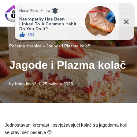
Kako lako?
Skip
Vaš vodič ka jednostavnijem životu!
to
content
Početna stranica
»
Jagode i Plazma kolač
Jagode i Plazma kolač
by
Kako lako?
25 svibnja 2026
Jednostavan, kremast i osvježavajući kolač sa jagodama koji
se pravi bez pečenja 😍