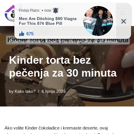
Kako lako?
Skip
Vaš vodič ka jednostavnijem životu!
to
content
Početna stranica
»
Kinder torta bez pečenja za 30 minuta
Kinder torta bez
pečenja za 30 minuta
by
Kako lako?
6 lipnja 2026
Ako volite Kinder čokoladice i kremaste deserte, ovaj