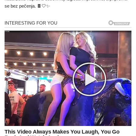
se bez pečenja. 🍫🤍✨