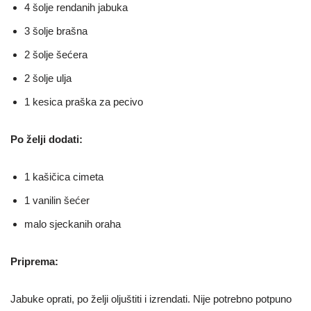
4 šolje rendanih jabuka
3 šolje brašna
2 šolje šećera
2 šolje ulja
1 kesica praška za pecivo
Po želji dodati:
1 kašičica cimeta
1 vanilin šećer
malo sjeckanih oraha
Priprema:
Jabuke oprati, po želji oljuštiti i izrendati. Nije potrebno potpuno