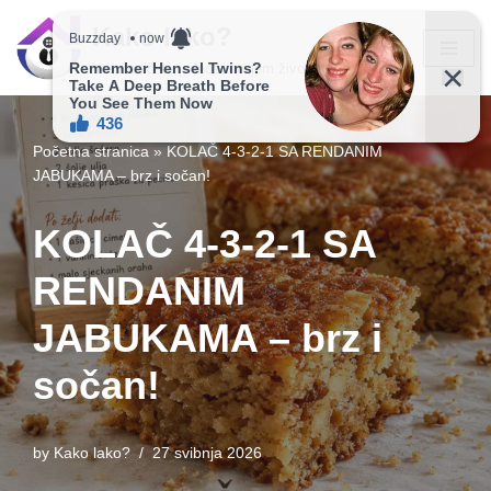
Kako lako?
Skip
Vaš vodič ka jednostavnijem životu!
to
content
Početna stranica
»
KOLAČ 4-3-2-1 SA RENDANIM
JABUKAMA – brz i sočan!
KOLAČ 4-3-2-1 SA
RENDANIM
JABUKAMA – brz i
sočan!
by
Kako lako?
27 svibnja 2026