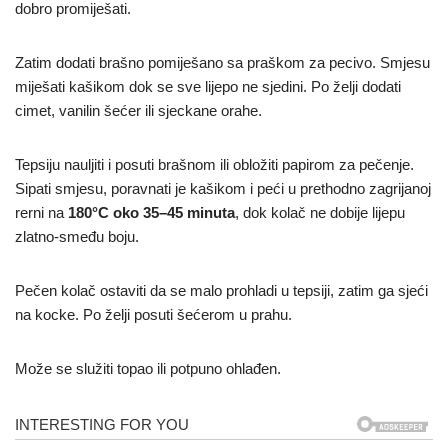
dobro promiješati.
Zatim dodati brašno pomiješano sa praškom za pecivo. Smjesu
miješati kašikom dok se sve lijepo ne sjedini. Po želji dodati
cimet, vanilin šećer ili sjeckane orahe.
Tepsiju nauljiti i posuti brašnom ili obložiti papirom za pečenje.
Sipati smjesu, poravnati je kašikom i peći u prethodno zagrijanoj
rerni na
180°C oko 35–45 minuta
, dok kolač ne dobije lijepu
zlatno-smeđu boju.
Pečen kolač ostaviti da se malo prohladi u tepsiji, zatim ga sjeći
na kocke. Po želji posuti šećerom u prahu.
Može se služiti topao ili potpuno ohlađen.