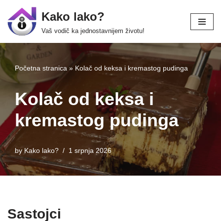
Kako lako?
Skip
Vaš vodič ka jednostavnijem životu!
to
content
Početna stranica
»
Kolač od keksa i kremastog pudinga
Kolač od keksa i
kremastog pudinga
by
Kako lako?
1 srpnja 2026
Sastojci