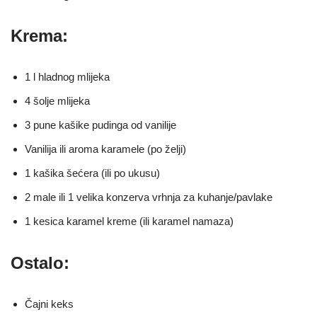
Krema:
1 l hladnog mlijeka
4 šolje mlijeka
3 pune kašike pudinga od vanilije
Vanilija ili aroma karamele (po želji)
1 kašika šećera (ili po ukusu)
2 male ili 1 velika konzerva vrhnja za kuhanje/pavlake
1 kesica karamel kreme (ili karamel namaza)
Ostalo:
Čajni keks