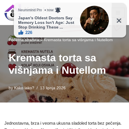
Kako lako?
Skip
Vaš vodič ka jednostavnijem životu!
to
content
Početna stranica
»
Kremasta torta sa višnjama i Nutellom
Kremasta torta sa
višnjama i Nutellom
by
Kako lako?
13 lipnja 2026
Jednostavna, brza i veoma ukusna sladoled torta bez pečenja.