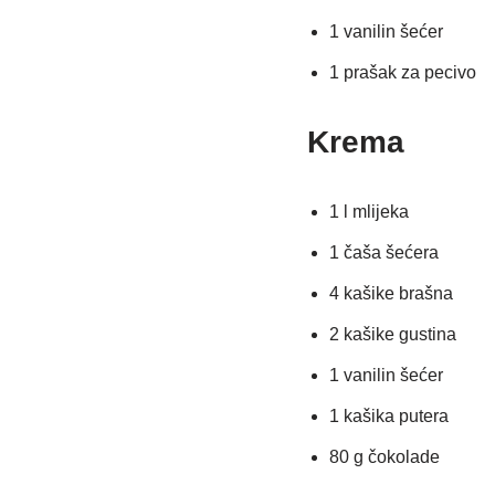
1 vanilin šećer
1 prašak za pecivo
Krema
1 l mlijeka
1 čaša šećera
4 kašike brašna
2 kašike gustina
1 vanilin šećer
1 kašika putera
80 g čokolade