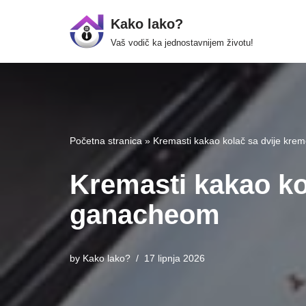
Kako lako?
Skip
Vaš vodič ka jednostavnijem životu!
to
content
Početna stranica
»
Kremasti kakao kolač sa dvije kre
Kremasti kakao ko
ganacheom
by
Kako lako?
17 lipnja 2026