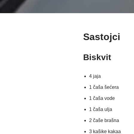
Sastojci
Biskvit
4 jaja
1 čaša šećera
1 čaša vode
1 čaša ulja
2 čaše brašna
3 kašike kakaa