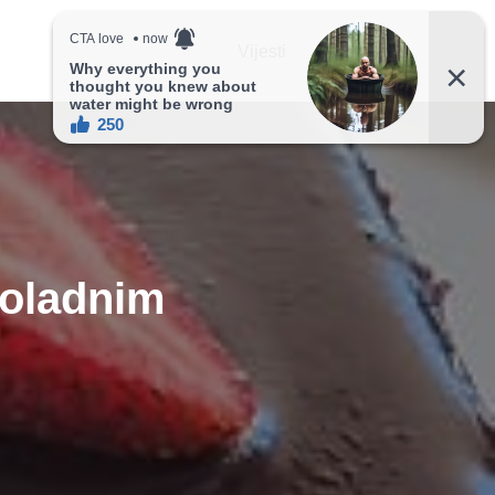
Vijesti
Recepti
koladnim