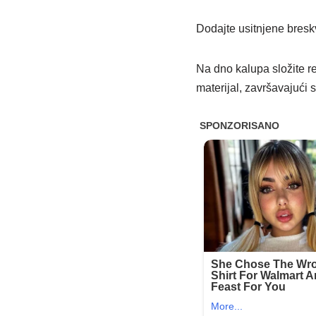
Dodajte usitnjene breskv
Na dno kalupa složite r
materijal, završavajući 