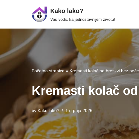
Kako lako?
Skip
Vaš vodič ka jednostavnijem životu!
to
content
Početna stranica
»
Kremasti kolač od breskvi bez peče
Kremasti kolač od
by
Kako lako?
1 srpnja 2026