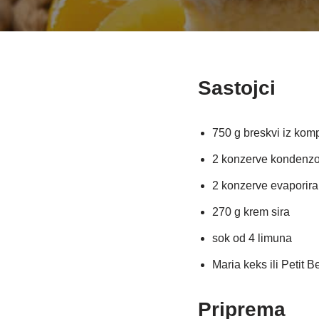
Sastojci
750 g breskvi iz komp
2 konzerve kondenzo
2 konzerve evaporiran
270 g krem sira
sok od 4 limuna
Maria keks ili Petit B
Priprema