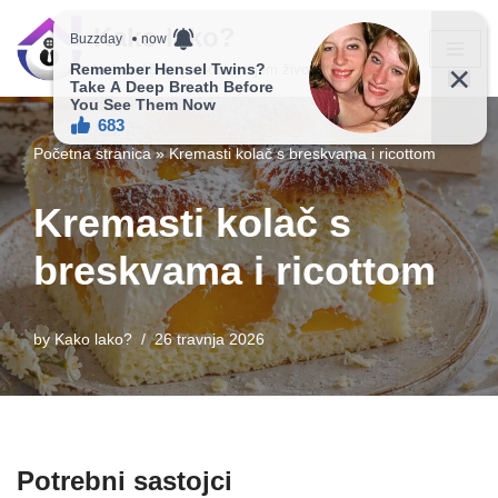
Kako lako?
Skip
Vaš vodič ka jednostavnijem životu!
to
content
Početna stranica
»
Kremasti kolač s breskvama i ricottom
Kremasti kolač s
breskvama i ricottom
by
Kako lako?
26 travnja 2026
Potrebni sastojci