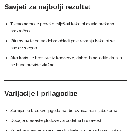
Savjeti za najbolji rezultat
Tijesto nemojte previše miješati kako bi ostalo mekano i
prozračno
Pitu ostavite da se dobro ohladi prije rezanja kako bi se
nadjev stegao
Ako koristite breskve iz konzerve, dobro ih ocijedite da pita
ne bude previše vlažna
Varijacije i prilagodbe
Zamijenite breskve jagodama, borovnicama ili jabukama
Dodajte orašaste plodove za dodatnu hrskavost
Koristite mascarpone umjesto dijela ricotte za bogatiji okus