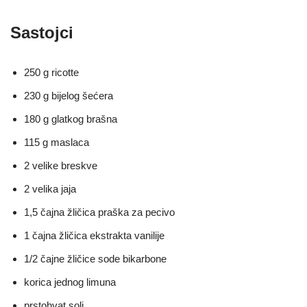
Sastojci
250 g ricotte
230 g bijelog šećera
180 g glatkog brašna
115 g maslaca
2 velike breskve
2 velika jaja
1,5 čajna žličica praška za pecivo
1 čajna žličica ekstrakta vanilije
1/2 čajne žličice sode bikarbone
korica jednog limuna
prstohvat soli