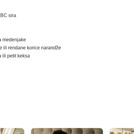
ABC sira
za medenjake
e ili rendane korice narandže
ili petit keksa