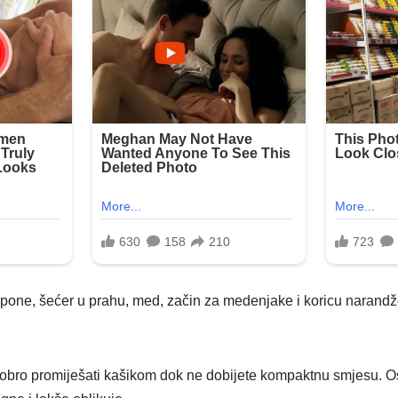
pone, šećer u prahu, med, začin za medenjake i koricu narandže
dobro promiješati kašikom dok ne dobijete kompaktnu smjesu. Ost