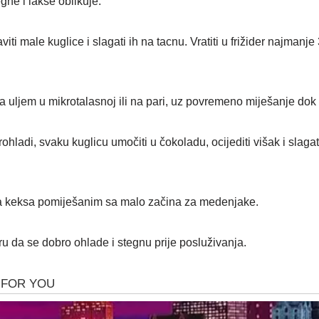
ne i lakše oblikuje.
i male kuglice i slagati ih na tacnu. Vratiti u frižider najmanje 
sa uljem u mikrotalasnoj ili na pari, uz povremeno miješanje dok
hladi, svaku kuglicu umočiti u čokoladu, ocijediti višak i slaga
ma keksa pomiješanim sa malo začina za medenjake.
eru da se dobro ohlade i stegnu prije posluživanja.