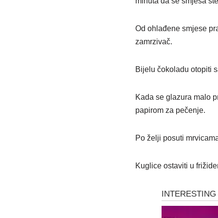
minuta da se smjesa steg
Od ohlađene smjese pravit
zamrzivač.
Bijelu čokoladu otopiti 
Kada se glazura malo pro
papirom za pečenje.
Po želji posuti mrvica
Kuglice ostaviti u frižid