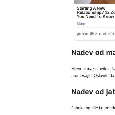
Nadev od m
Mleveni mak stavite u še
promešajte. Ostavite da
Nadev od ja
Jabuke ogulite i narend