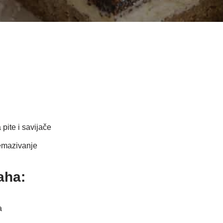
pite i savijače
emazivanje
aha:
a