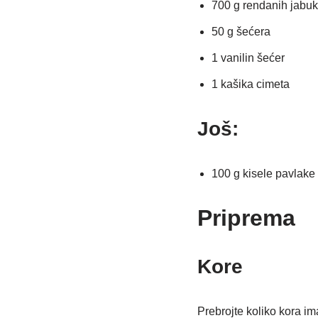
700 g rendanih jabu
50 g šećera
1 vanilin šećer
1 kašika cimeta
Još:
100 g kisele pavlake
Priprema
Kore
Prebrojte koliko kora ima