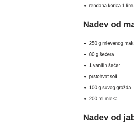
rendana korica 1 lim
Nadev od ma
250 g mlevenog mak
80 g šećera
1 vanilin šećer
prstohvat soli
100 g suvog grožđa
200 ml mleka
Nadev od ja