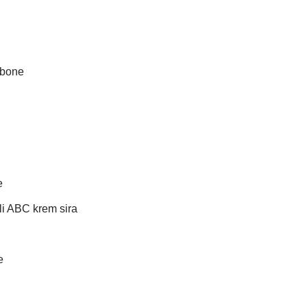
rbone
e
i ABC krem sira
e