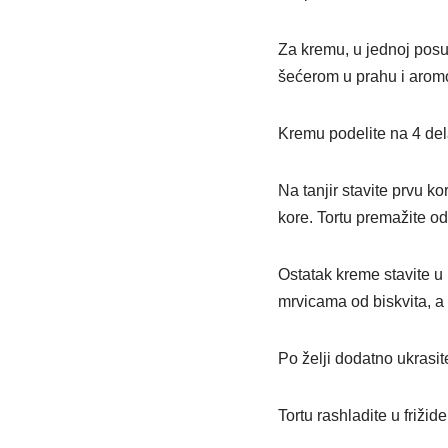
Za kremu, u jednoj posu
šećerom u prahu i aromo
Kremu podelite na 4 del
Na tanjir stavite prvu k
kore. Tortu premažite o
Ostatak kreme stavite u 
mrvicama od biskvita, a 
Po želji dodatno ukrasi
Tortu rashladite u frižide