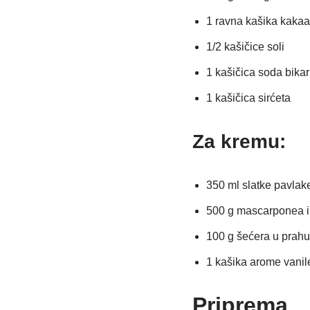
1 ravna kašika kakaa
1/2 kašičice soli
1 kašičica soda bika
1 kašičica sirćeta
Za kremu:
350 ml slatke pavlak
500 g mascarponea il
100 g šećera u prahu
1 kašika arome vanil
Priprema