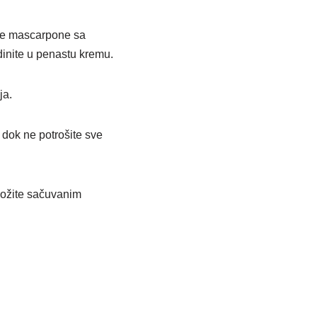
jte mascarpone sa
inite u penastu kremu.
ja.
 dok ne potrošite sve
bložite sačuvanim