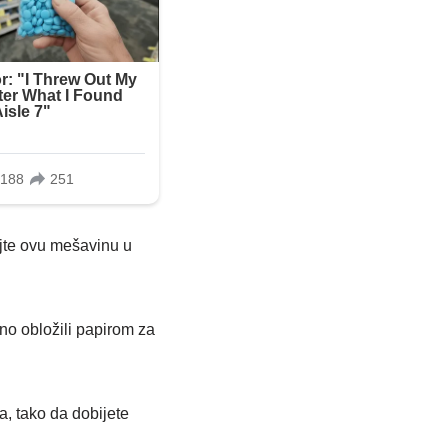
ajte ovu mešavinu u
no obložili papirom za
a, tako da dobijete