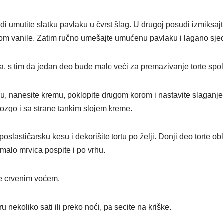
di umutite slatku pavlaku u čvrst šlag. U drugoj posudi izmiksa
m vanile. Zatim ručno umešajte umućenu pavlaku i lagano sjed
a, s tim da jedan deo bude malo veći za premazivanje torte spol
oru, nanesite kremu, poklopite drugom korom i nastavite slaganje
dozgo i sa strane tankim slojem kreme.
poslastičarsku kesu i dekorišite tortu po želji. Donji deo torte o
malo mrvica pospite i po vrhu.
te crvenim voćem.
ru nekoliko sati ili preko noći, pa secite na kriške.