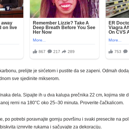
ikarbonu, prelijte je sirćetom i pustite da se zapeni. Odmah dod
jednom sve sjedinite mikserom.
naka dela. Sipajte ih u dva kalupa prečnika 22 cm, kojima ste d
janoj rerni na 180°C oko 25–30 minuta. Proverite čačkalicom.
e, po potrebi poravnajte gornju površinu i svaki presecite na pol
iskvita izmrvite rukama i sačuvajte za dekoraciju.