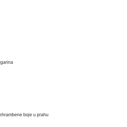
rgarina
rehrambene boje u prahu