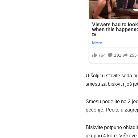
U šoljicu stavite soda b
smesu za biskvit i još 
Smesu podelite na 2 jed
pečenje. Pecite u zagre
Biskvite potpuno ohladit
ukupno 4 kore. Viškove b