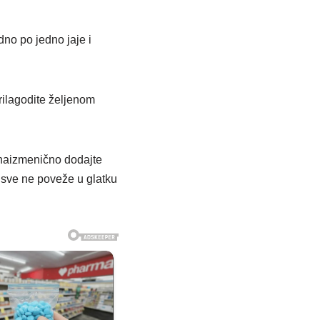
no po jedno jaje i
ilagodite željenom
a naizmenično dodajte
 sve ne poveže u glatku