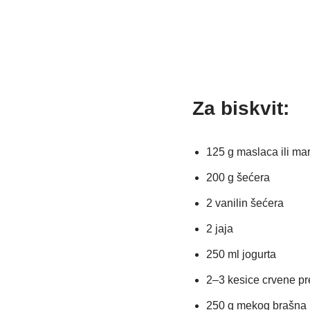
Za biskvit:
125 g maslaca ili ma
200 g šećera
2 vanilin šećera
2 jaja
250 ml jogurta
2–3 kesice crvene p
250 g mekog brašna