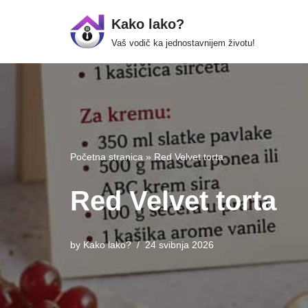
Kako lako?
Skip
Vaš vodič ka jednostavnijem životu!
to
content
Početna stranica
»
Red Velvet torta
Red Velvet torta
by
Kako lako?
24 svibnja 2026