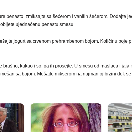
e penasto izmiksajte sa šećerom i vanilin šećerom. Dodajte jed
 dobijete ujednačenu penastu smesu.
šajte jogurt sa crvenom prehrambenom bojom. Količinu boje pr
te brašno, kakao i so, pa ih prosejte. U smesu od maslaca i jaj
pomešan sa bojom. Mešajte mikserom na najmanjoj brzini dok se