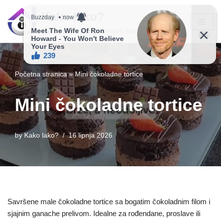
Kako lako?
Skip
Vaš vodič ka jednostavnijem životu!
to
content
Početna stranica
»
Mini čokoladne tortice
Mini čokoladne tortice
by
Kako lako?
16 lipnja 2026
Savršene male čokoladne tortice sa bogatim čokoladnim filom i
sjajnim ganache prelivom. Idealne za rođendane, proslave ili