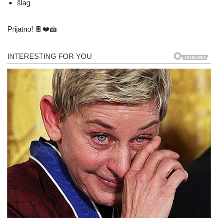
šlag
Prijatno! 🍫❤️🍰