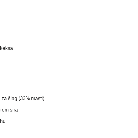
 keksa
a za šlag (33% masti)
krem sira
ahu