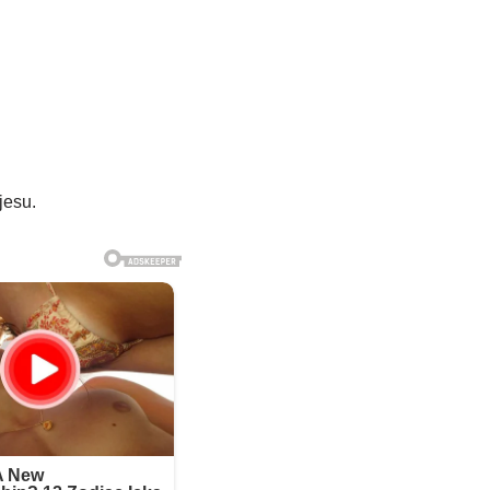
jesu.