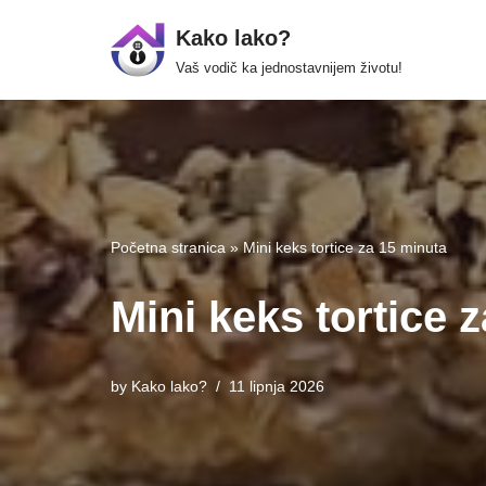
Kako lako?
Skip
Vaš vodič ka jednostavnijem životu!
to
content
Početna stranica
»
Mini keks tortice za 15 minuta
Mini keks tortice 
by
Kako lako?
11 lipnja 2026