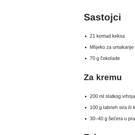
Sastojci
21 komad keksa
Mlijeko za umakanje
70 g čokolade
Za kremu
200 ml slatkog vrhnj
100 g labneh sira ili 
30–40 g šećera u pr