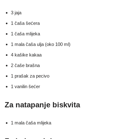
3 jaja
1 čaša šećera
1 čaša mlijeka
1 mala čaša ulja (oko 100 ml)
4 kašike kakaa
2 čaše brašna
1 prašak za pecivo
1 vanilin šećer
Za natapanje biskvita
1 mala čaša mlijeka