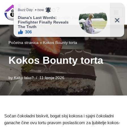
Kako lako?
Skip
Vaš vodič ka jednostavnijem životu!
to
content
Početna stranica
»
Kokos Bounty torta
Kokos Bounty torta
by
Kako lako?
11 lipnja 2026
Sočan čokoladni biskvit, bogat sloj kokosa i sjajni čokoladni
ganache čine ovu tortu pravom poslasticom za ljubitelje kokos-