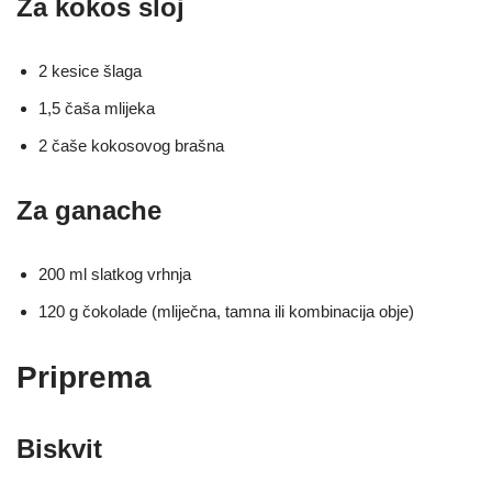
Za kokos sloj
2 kesice šlaga
1,5 čaša mlijeka
2 čaše kokosovog brašna
Za ganache
200 ml slatkog vrhnja
120 g čokolade (mliječna, tamna ili kombinacija obje)
Priprema
Biskvit