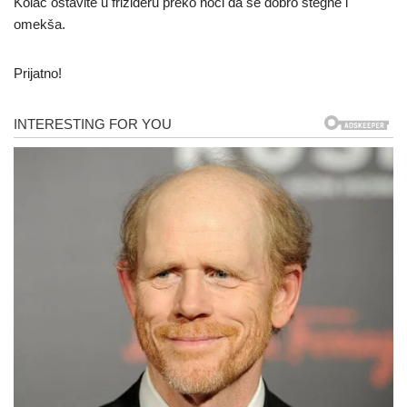
Kolač ostavite u frižideru preko noći da se dobro stegne i
omekša.
Prijatno!