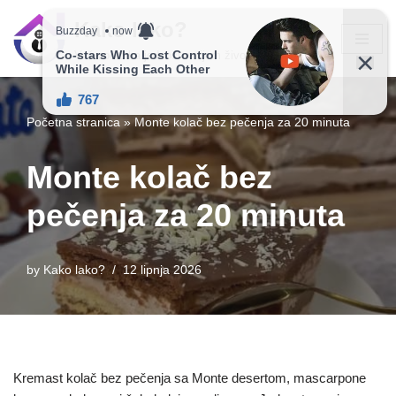
Kako lako?
Skip
Vaš vodič ka jednostavnijem životu!
to
content
Početna stranica
»
Monte kolač bez pečenja za 20 minuta
Monte kolač bez
pečenja za 20 minuta
by
Kako lako?
12 lipnja 2026
Kremast kolač bez pečenja sa Monte desertom, mascarpone