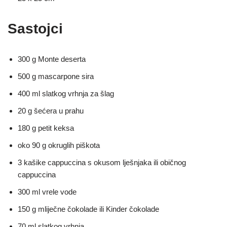
Sastojci
300 g Monte deserta
500 g mascarpone sira
400 ml slatkog vrhnja za šlag
20 g šećera u prahu
180 g petit keksa
oko 90 g okruglih piškota
3 kašike cappuccina s okusom lješnjaka ili običnog
cappuccina
300 ml vrele vode
150 g mliječne čokolade ili Kinder čokolade
70 ml slatkog vrhnja