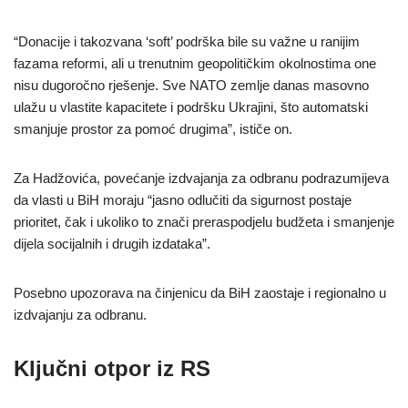
“Donacije i takozvana ‘soft’ podrška bile su važne u ranijim
fazama reformi, ali u trenutnim geopolitičkim okolnostima one
nisu dugoročno rješenje. Sve NATO zemlje danas masovno
ulažu u vlastite kapacitete i podršku Ukrajini, što automatski
smanjuje prostor za pomoć drugima”, ističe on.
Za Hadžovića, povećanje izdvajanja za odbranu podrazumijeva
da vlasti u BiH moraju “jasno odlučiti da sigurnost postaje
prioritet, čak i ukoliko to znači preraspodjelu budžeta i smanjenje
dijela socijalnih i drugih izdataka”.
Posebno upozorava na činjenicu da BiH zaostaje i regionalno u
izdvajanju za odbranu.
Ključni otpor iz RS