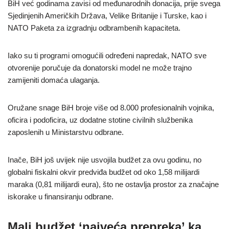
BiH već godinama zavisi od međunarodnih donacija, prije svega
Sjedinjenih Američkih Država, Velike Britanije i Turske, kao i
NATO Paketa za izgradnju odbrambenih kapaciteta.
Iako su ti programi omogućili određeni napredak, NATO sve
otvorenije poručuje da donatorski model ne može trajno
zamijeniti domaća ulaganja.
Oružane snage BiH broje više od 8.000 profesionalnih vojnika,
oficira i podoficira, uz dodatne stotine civilnih službenika
zaposlenih u Ministarstvu odbrane.
Inače, BiH još uvijek nije usvojila budžet za ovu godinu, no
globalni fiskalni okvir predviđa budžet od oko 1,58 milijardi
maraka (0,81 milijardi eura), što ne ostavlja prostor za značajne
iskorake u finansiranju odbrane.
Mali budžet ‘najveća prepreka’ ka