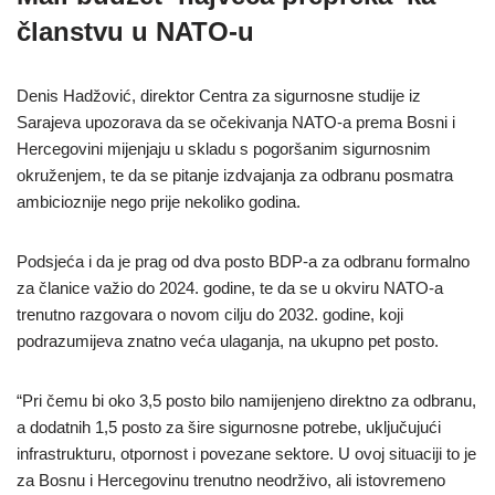
članstvu u NATO-u
Denis Hadžović, direktor Centra za sigurnosne studije iz
Sarajeva upozorava da se očekivanja NATO-a prema Bosni i
Hercegovini mijenjaju u skladu s pogoršanim sigurnosnim
okruženjem, te da se pitanje izdvajanja za odbranu posmatra
ambicioznije nego prije nekoliko godina.
Podsjeća i da je prag od dva posto BDP-a za odbranu formalno
za članice važio do 2024. godine, te da se u okviru NATO-a
trenutno razgovara o novom cilju do 2032. godine, koji
podrazumijeva znatno veća ulaganja, na ukupno pet posto.
“Pri čemu bi oko 3,5 posto bilo namijenjeno direktno za odbranu,
a dodatnih 1,5 posto za šire sigurnosne potrebe, uključujući
infrastrukturu, otpornost i povezane sektore. U ovoj situaciji to je
za Bosnu i Hercegovinu trenutno neodrživo, ali istovremeno