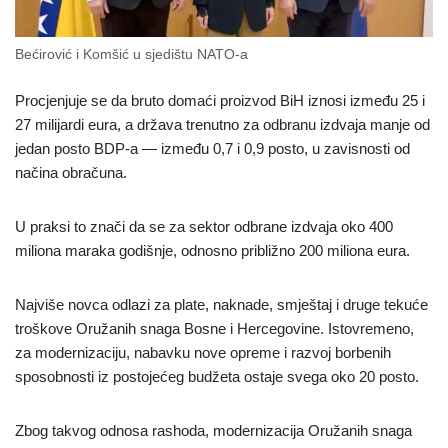
Bećirović i Komšić u sjedištu NATO-a
Procjenjuje se da bruto domaći proizvod BiH iznosi između 25 i
27 milijardi eura, a država trenutno za odbranu izdvaja manje od
jedan posto BDP-a — između 0,7 i 0,9 posto, u zavisnosti od
načina obračuna.
U praksi to znači da se za sektor odbrane izdvaja oko 400
miliona maraka godišnje, odnosno približno 200 miliona eura.
Najviše novca odlazi za plate, naknade, smještaj i druge tekuće
troškove Oružanih snaga Bosne i Hercegovine. Istovremeno,
za modernizaciju, nabavku nove opreme i razvoj borbenih
sposobnosti iz postojećeg budžeta ostaje svega oko 20 posto.
Zbog takvog odnosa rashoda, modernizacija Oružanih snaga