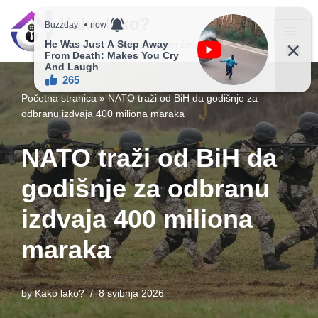
Kako lako?
Skip
Vaš vodič ka jednostavnijem životu!
to
content
Početna stranica
»
NATO traži od BiH da godišnje za
odbranu izdvaja 400 miliona maraka
NATO traži od BiH da
godišnje za odbranu
izdvaja 400 miliona
maraka
by
Kako lako?
8 svibnja 2026