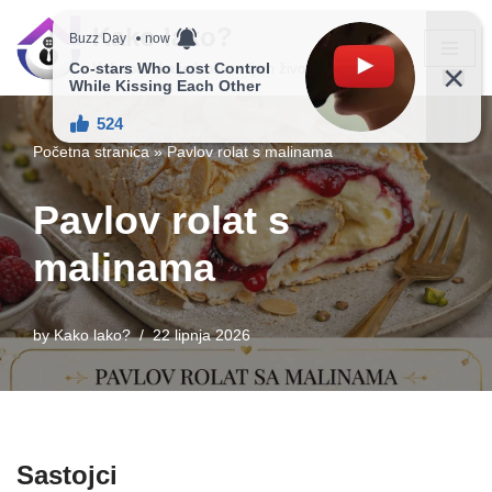
Kako lako?
Skip
Vaš vodič ka jednostavnijem životu!
to
content
Početna stranica
»
Pavlov rolat s malinama
Pavlov rolat s
malinama
by
Kako lako?
22 lipnja 2026
Sastojci