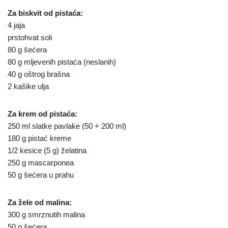
Za biskvit od pistaća:
4 jaja
prstohvat soli
80 g šećera
80 g mljevenih pistaća (neslanih)
40 g oštrog brašna
2 kašike ulja
Za krem od pistaća:
250 ml slatke pavlake (50 + 200 ml)
180 g pistać kreme
1/2 kesice (5 g) želatina
250 g mascarponea
50 g šećera u prahu
Za žele od malina:
300 g smrznutih malina
50 g šećera