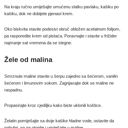
Na kraju ručno umiješajte umućenu slatku pavlaku, kašiku po
kašiku, dok ne dobijete pjenast krem.
Oko biskvita stavite podesivi obruč obložen acetatnom folijom,
pa rasporedite krem od pistaća. Poravnajte i stavite u frižider
najmanje sat vremena da se stegne.
Žele od malina
Smrznute maline stavite u šerpu zajedno sa šećerom, vanilin
šećerom i limunovim sokom. Zagrijavajte dok se maline ne
raspadnu.
Propasirajte kroz cjediljku kako biste uklonili koštice.
Želatin pomiješajte sa dvije kašike hladne vode, ostavite da
nabubri, pa ga otopite i umiješajte u maline.