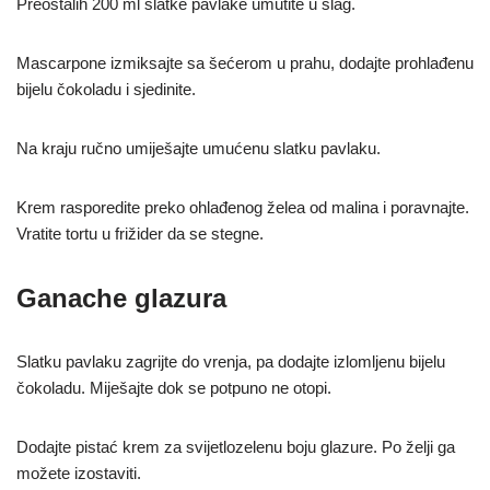
Preostalih 200 ml slatke pavlake umutite u šlag.
Mascarpone izmiksajte sa šećerom u prahu, dodajte prohlađenu
bijelu čokoladu i sjedinite.
Na kraju ručno umiješajte umućenu slatku pavlaku.
Krem rasporedite preko ohlađenog želea od malina i poravnajte.
Vratite tortu u frižider da se stegne.
Ganache glazura
Slatku pavlaku zagrijte do vrenja, pa dodajte izlomljenu bijelu
čokoladu. Miješajte dok se potpuno ne otopi.
Dodajte pistać krem za svijetlozelenu boju glazure. Po želji ga
možete izostaviti.