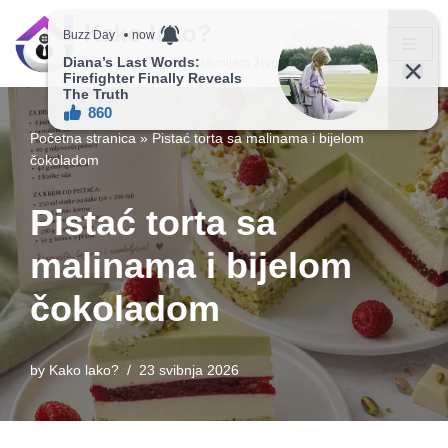
Kako lako?
Skip
Vaš vodič ka jednostavnijem životu!
to
content
Početna stranica
»
Pistać torta sa malinama i bijelom
čokoladom
Pistać torta sa
malinama i bijelom
čokoladom
by
Kako lako?
23 svibnja 2026