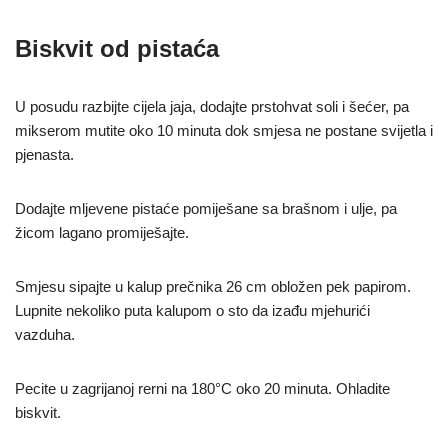
Biskvit od pistaća
U posudu razbijte cijela jaja, dodajte prstohvat soli i šećer, pa
mikserom mutite oko 10 minuta dok smjesa ne postane svijetla i
pjenasta.
Dodajte mljevene pistaće pomiješane sa brašnom i ulje, pa
žicom lagano promiješajte.
Smjesu sipajte u kalup prečnika 26 cm obložen pek papirom.
Lupnite nekoliko puta kalupom o sto da izađu mjehurići
vazduha.
Pecite u zagrijanoj rerni na 180°C oko 20 minuta. Ohladite
biskvit.