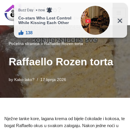
Kako lako?
Skip
Vaš vodič ka jednostavnijem životu!
to
content
Početna stranica
»
Raffaello Rozen torta
Raffaello Rozen torta
by
Kako lako?
17 lipnja 2026
Nježne tanke kore, lagana krema od bijele čokolade i kokosa, te
bogat Raffaello okus u svakom zalogaju. Nakon jedne noći u