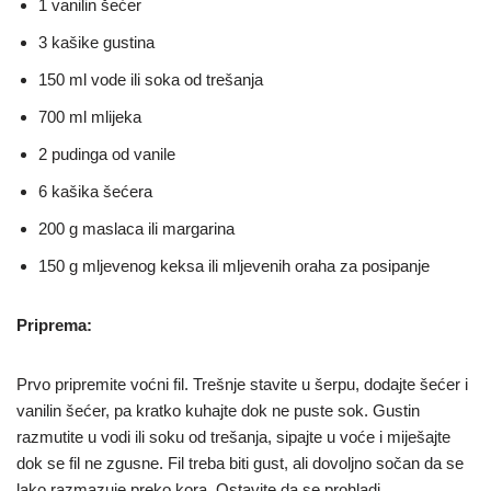
1 vanilin šećer
3 kašike gustina
150 ml vode ili soka od trešanja
700 ml mlijeka
2 pudinga od vanile
6 kašika šećera
200 g maslaca ili margarina
150 g mljevenog keksa ili mljevenih oraha za posipanje
Priprema:
Prvo pripremite voćni fil. Trešnje stavite u šerpu, dodajte šećer i
vanilin šećer, pa kratko kuhajte dok ne puste sok. Gustin
razmutite u vodi ili soku od trešanja, sipajte u voće i miješajte
dok se fil ne zgusne. Fil treba biti gust, ali dovoljno sočan da se
lako razmazuje preko kora. Ostavite da se prohladi.