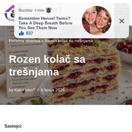
Kako lako?
Skip
Vaš vodič ka jednostavnijem životu!
to
content
Početna stranica
»
Rozen kolač sa trešnjama
Rozen kolač sa
trešnjama
by
Kako lako?
6 lipnja 2026
Sastojci: