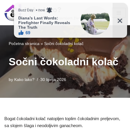
Kako lako?
Skip
Vaš vodič ka jednostavnijem životu!
to
content
Početna stranica
»
Sočni čokoladni kolač
Sočni čokoladni kolač
by
Kako lako?
30 lipnja 2026
Bogat čokoladni kolač natopljen toplim čokoladnim preljevom,
sa slojem šlaga i neodoljivim ganacheom.