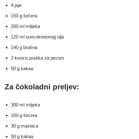
4 jaja
150 g šećera
200 ml mlijeka
120 ml suncokretovog ulja
140 g brašna
2 kesice praška za pecivo
50 g kakaa
Za čokoladni preljev:
300 ml mlijeka
100 g šećera
30 g maslaca
50 g kakaa