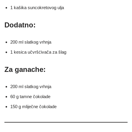
1 kašika suncokretovog ulja
Dodatno:
200 ml slatkog vrhnja
1 kesica učvršćivača za šlag
Za ganache:
200 ml slatkog vrhnja
60 g tamne čokolade
150 g mliječne čokolade