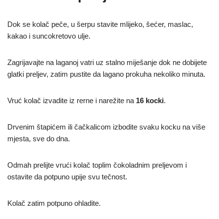
Dok se kolač peče, u šerpu stavite mlijeko, šećer, maslac,
kakao i suncokretovo ulje.
Zagrijavajte na laganoj vatri uz stalno miješanje dok ne dobijete
glatki preljev, zatim pustite da lagano prokuha nekoliko minuta.
Vruć kolač izvadite iz rerne i narežite na
16 kocki
.
Drvenim štapićem ili čačkalicom izbodite svaku kocku na više
mjesta, sve do dna.
Odmah prelijte vrući kolač toplim čokoladnim preljevom i
ostavite da potpuno upije svu tečnost.
Kolač zatim potpuno ohladite.