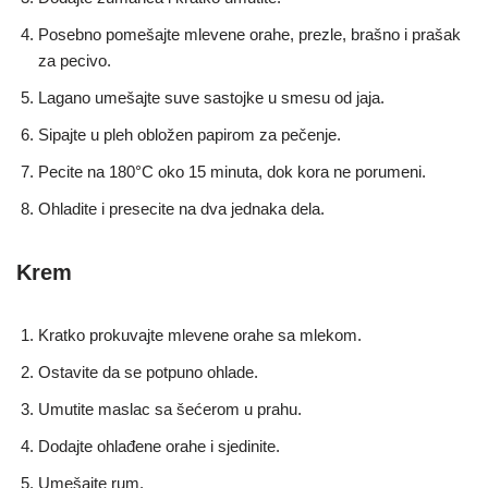
Posebno pomešajte mlevene orahe, prezle, brašno i prašak
za pecivo.
Lagano umešajte suve sastojke u smesu od jaja.
Sipajte u pleh obložen papirom za pečenje.
Pecite na 180°C oko 15 minuta, dok kora ne porumeni.
Ohladite i presecite na dva jednaka dela.
Krem
Kratko prokuvajte mlevene orahe sa mlekom.
Ostavite da se potpuno ohlade.
Umutite maslac sa šećerom u prahu.
Dodajte ohlađene orahe i sjedinite.
Umešajte rum.