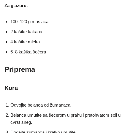
Za glazuru:
100–120 g maslaca
2 kašike kakaoa
4 kašike mleka
6–8 kašika šećera
Priprema
Kora
Odvojite belanca od žumanaca.
Belanca umutite sa šećerom u prahu i prstohvatom soli u
čvrst sneg.
Dodajte žumanca i kratko umutite.