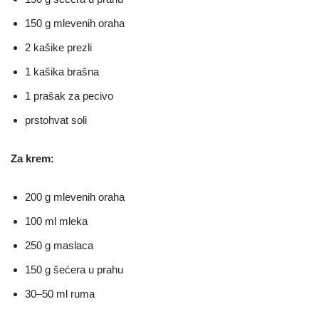
150 g mlevenih oraha
2 kašike prezli
1 kašika brašna
1 prašak za pecivo
prstohvat soli
Za krem:
200 g mlevenih oraha
100 ml mleka
250 g maslaca
150 g šećera u prahu
30–50 ml ruma