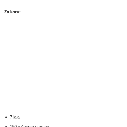
Za koru:
7 jaja
150 g šećera u prahu