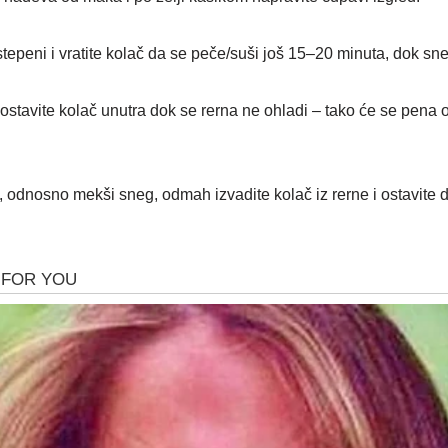
tepeni i vratite kolač da se peče/suši još 15–20 minuta, dok sn
lji ostavite kolač unutra dok se rerna ne ohladi – tako će se pen
, odnosno mekši sneg, odmah izvadite kolač iz rerne i ostavite 