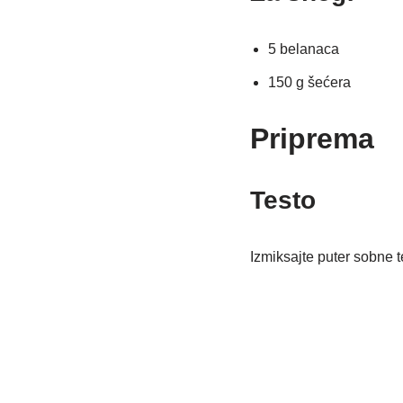
5 belanaca
150 g šećera
Priprema
Testo
Izmiksajte puter sobne 