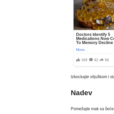
Izbockajte viljuškom i s
Nadev
Pomešajte mak sa šećero