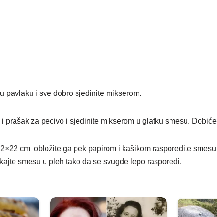
u pavlaku i sve dobro sjedinite mikserom.
 i prašak za pecivo i sjedinite mikserom u glatku smesu. Dobić
32×22 cm, obložite ga pek papirom i kašikom rasporedite smes
pkajte smesu u pleh tako da se svugde lepo rasporedi.