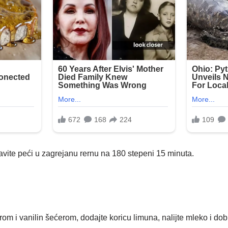
tavite peći u zagrejanu rernu na 180 stepeni 15 minuta.
m i vanilin šećerom, dodajte koricu limuna, nalijte mleko i dob