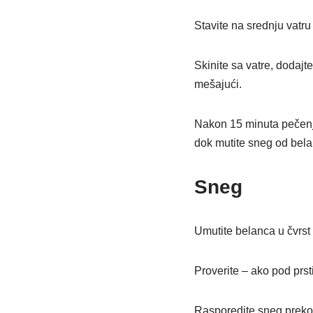
Stavite na srednju vatru
Skinite sa vatre, dodajt
mešajući.
Nakon 15 minuta pečenja,
dok mutite sneg od bel
Sneg
Umutite belanca u čvrst
Proverite – ako pod prst
Rasporedite sneg preko 