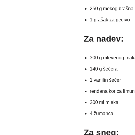
250 g mekog brašna
1 prašak za pecivo
Za nadev:
300 g mlevenog mak
140 g šećera
1 vanilin šećer
rendana korica limun
200 ml mleka
4 žumanca
Za sneg: