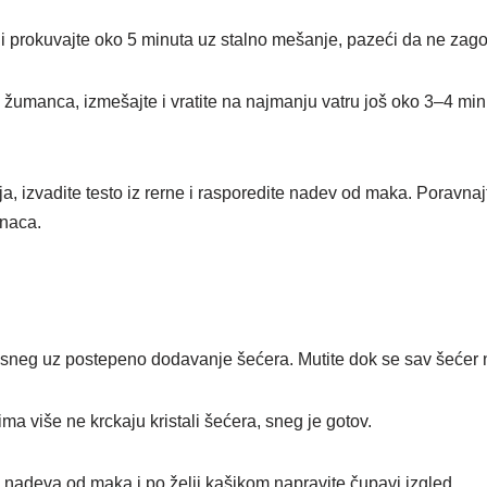
 i prokuvajte oko 5 minuta uz stalno mešanje, pazeći da ne zagor
e žumanca, izmešajte i vratite na najmanju vatru još oko 3–4 mi
 izvadite testo iz rerne i rasporedite nadev od maka. Poravnajte
anaca.
 sneg uz postepeno dodavanje šećera. Mutite dok se sav šećer n
ima više ne krckaju kristali šećera, sneg je gotov.
nadeva od maka i po želji kašikom napravite čupavi izgled.