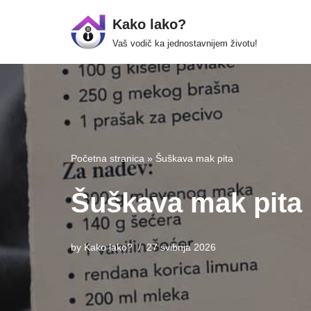
Kako lako?
Skip
Vaš vodič ka jednostavnijem životu!
to
content
Početna stranica
»
Šuškava mak pita
Šuškava mak pita
by
Kako lako?
27 svibnja 2026