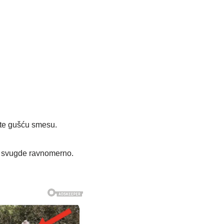
ete gušću smesu.
u svugde ravnomerno.