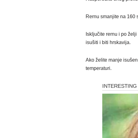
Rernu smanjite na 160 s
Isključite rernu i po že
isušiti i biti hrskavija.
Ako želite manje isušen
temperaturi.