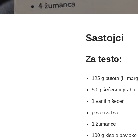
Sastojci
Za testo:
125 g putera (ili marg
50 g šećera u prahu
1 vanilin šećer
prstohvat soli
1 žumance
100 g kisele pavlake