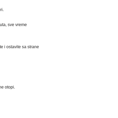
i.
nuta, sve vreme
 i ostavite sa strane
e otopi.