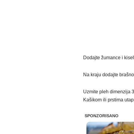
Dodajte žumance i kisel
Na kraju dodajte brašno
Uzmite pleh dimenzija 
Kašikom ili prstima uta