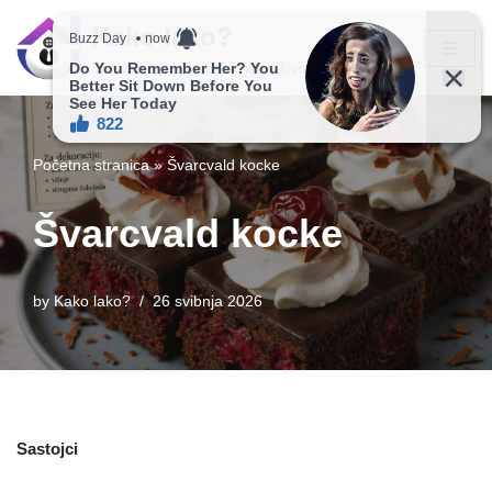
Kako lako?
Skip
Vaš vodič ka jednostavnijem životu!
to
content
Početna stranica
»
Švarcvald kocke
Švarcvald kocke
by
Kako lako?
26 svibnja 2026
Sastojci