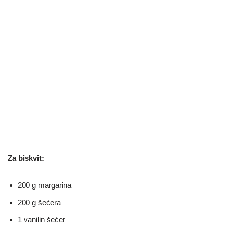
Za biskvit:
200 g margarina
200 g šećera
1 vanilin šećer