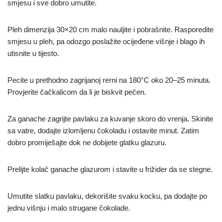
smjesu i sve dobro umutite.
Pleh dimenzija 30×20 cm malo nauljite i pobrašnite. Rasporedite
smjesu u pleh, pa odozgo poslažite ocijeđene višnje i blago ih
utisnite u tijesto.
Pecite u prethodno zagrijanoj rerni na 180°C oko 20–25 minuta.
Provjerite čačkalicom da li je biskvit pečen.
Za ganache zagrijte pavlaku za kuvanje skoro do vrenja. Skinite
sa vatre, dodajte izlomljenu čokoladu i ostavite minut. Zatim
dobro promiješajte dok ne dobijete glatku glazuru.
Prelijte kolač ganache glazurom i stavite u frižider da se stegne.
Umutite slatku pavlaku, dekorišite svaku kocku, pa dodajte po
jednu višnju i malo strugane čokolade.