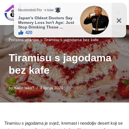
Kako lako?
Skip
Vaš vodič ka jednostavnijem životu!
to
content
Početna stranica
»
Tiramisu s jagodama bez kafe
Tiramisu s jagodama
bez kafe
by
Kako lako?
4 lipnja 2026
Tiramisu s jagodama je svjež, kremast i neodoljiv desert koji se