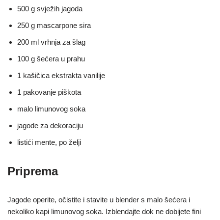
500 g svježih jagoda
250 g mascarpone sira
200 ml vrhnja za šlag
100 g šećera u prahu
1 kašičica ekstrakta vanilije
1 pakovanje piškota
malo limunovog soka
jagode za dekoraciju
listići mente, po želji
Priprema
Jagode operite, očistite i stavite u blender s malo šećera i
nekoliko kapi limunovog soka. Izblendajte dok ne dobijete fini