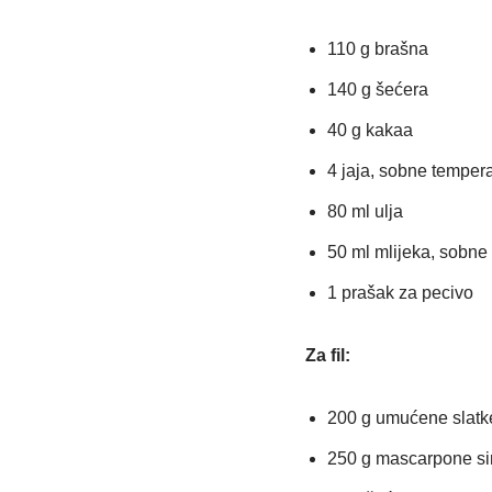
110 g brašna
140 g šećera
40 g kakaa
4 jaja, sobne temper
80 ml ulja
50 ml mlijeka, sobne
1 prašak za pecivo
Za fil:
200 g umućene slatk
250 g mascarpone si