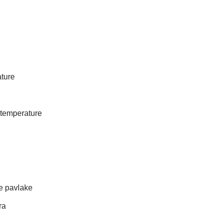
ature
 temperature
e pavlake
ra