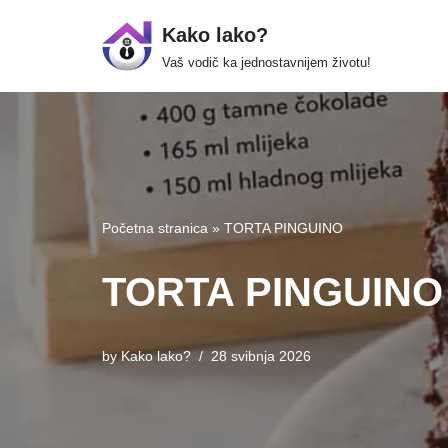
Kako lako?
Skip
Vaš vodič ka jednostavnijem životu!
to
content
Početna stranica
»
TORTA PINGUINO
TORTA PINGUINO
by
Kako lako?
28 svibnja 2026