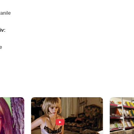
vanile
iv:
e