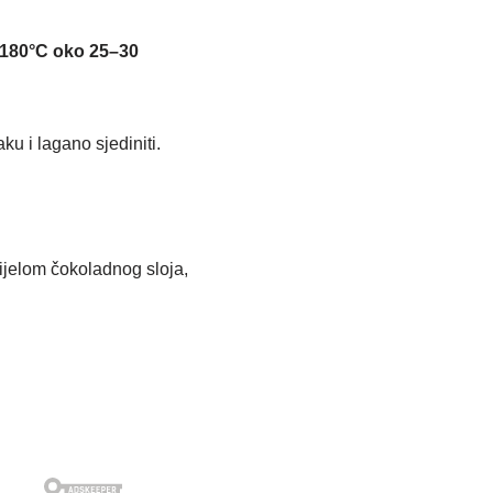
180°C oko 25–30
u i lagano sjediniti.
dijelom čokoladnog sloja,