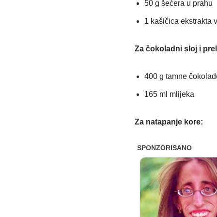
50 g šećera u prahu
1 kašičica ekstrakta 
Za čokoladni sloj i prel
400 g tamne čokolad
165 ml mlijeka
Za natapanje kore: