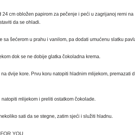
d 24 cm obložen papirom za pečenje i peći u zagrijanoj rerni na
staviti da se ohladi.
e sa šećerom u prahu i vanilom, pa dodati umućenu slatku pavlak
jekom dok se ne dobije glatka čokoladna krema.
 na dvije kore. Prvu koru natopiti hladnim mlijekom, premazati 
 natopiti mlijekom i preliti ostatkom čokolade.
 nekoliko sati da se stegne, zatim sjeći i služiti hladnu.