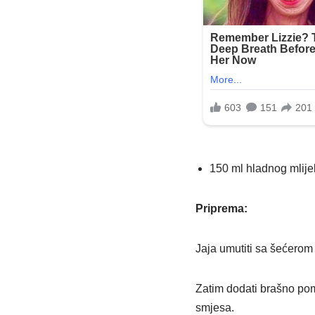
150 ml hladnog mlije
Priprema:
Jaja umutiti sa šećerom d
Zatim dodati brašno pom
smjesa.