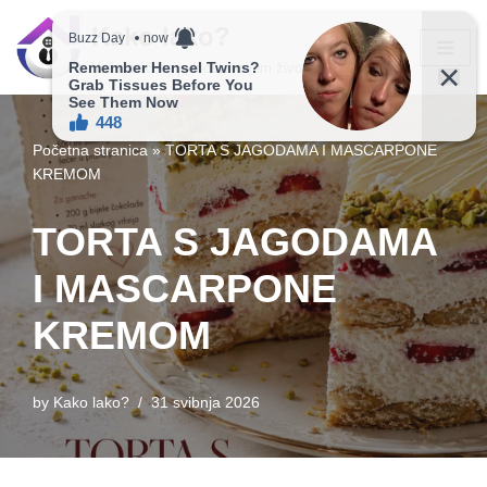
Kako lako?
Skip
Vaš vodič ka jednostavnijem životu!
to
content
Početna stranica
»
TORTA S JAGODAMA I MASCARPONE
KREMOM
TORTA S JAGODAMA
I MASCARPONE
KREMOM
by
Kako lako?
31 svibnja 2026