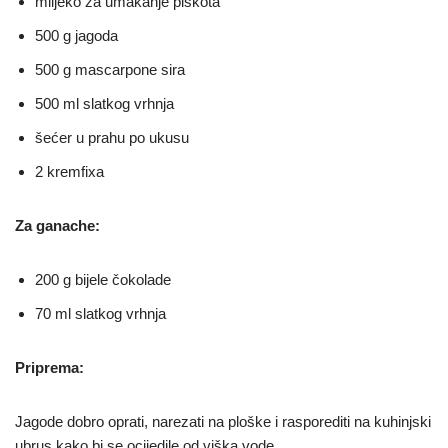
mlijeko za umakanje piškota
500 g jagoda
500 g mascarpone sira
500 ml slatkog vrhnja
šećer u prahu po ukusu
2 kremfixa
Za ganache:
200 g bijele čokolade
70 ml slatkog vrhnja
Priprema:
Jagode dobro oprati, narezati na ploške i rasporediti na kuhinjski
ubrus kako bi se ocijedile od viška vode.