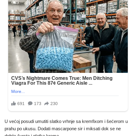
U većoj posudi umutiti slatko vrhnje sa kremfixom i šećerom u
prahu po ukusu. Dodati mascarpone sir i miksati dok se ne
dobije čvrsta i glatka krema.