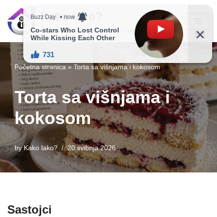
Kako lako?
Skip
Vaš vodič ka jednostavnijem životu!
to
content
Početna stranica
»
Torta sa višnjama i kokosom
Torta sa višnjama i
kokosom
by
Kako lako?
20 svibnja 2026
Sastojci