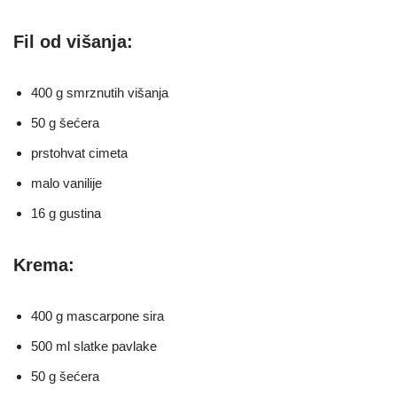
Fil od višanja:
400 g smrznutih višanja
50 g šećera
prstohvat cimeta
malo vanilije
16 g gustina
Krema:
400 g mascarpone sira
500 ml slatke pavlake
50 g šećera