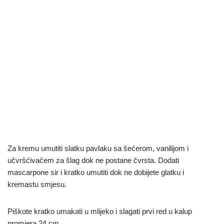
Za kremu umutiti slatku pavlaku sa šećerom, vanilijom i
učvršćivačem za šlag dok ne postane čvrsta. Dodati
mascarpone sir i kratko umutiti dok ne dobijete glatku i
kremastu smjesu.
Piškote kratko umakati u mlijeko i slagati prvi red u kalup
promjera 24 cm.