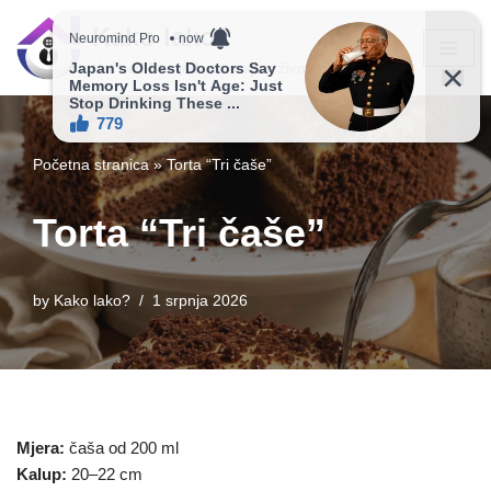
Kako lako?
Skip
Vaš vodič ka jednostavnijem životu!
to
content
Početna stranica
»
Torta “Tri čaše”
Torta “Tri čaše”
by
Kako lako?
1 srpnja 2026
Mjera:
čaša od 200 ml
Kalup:
20–22 cm