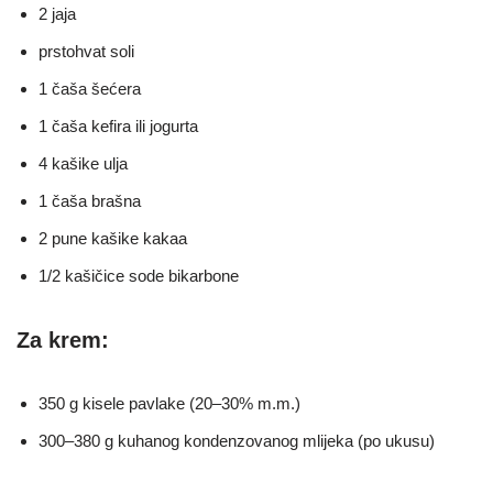
2 jaja
prstohvat soli
1 čaša šećera
1 čaša kefira ili jogurta
4 kašike ulja
1 čaša brašna
2 pune kašike kakaa
1/2 kašičice sode bikarbone
Za krem:
350 g kisele pavlake (20–30% m.m.)
300–380 g kuhanog kondenzovanog mlijeka (po ukusu)