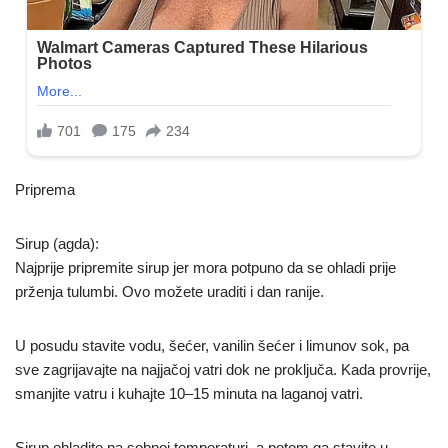
Priprema
Sirup (agda):
Najprije pripremite sirup jer mora potpuno da se ohladi prije
prženja tulumbi. Ovo možete uraditi i dan ranije.
U posudu stavite vodu, šećer, vanilin šećer i limunov sok, pa
sve zagrijavajte na najjačoj vatri dok ne proključa. Kada provrije,
smanjite vatru i kuhajte 10–15 minuta na laganoj vatri.
Sirup ohladite na sobnoj temperaturi, a potom ga stavite u