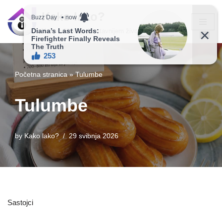
Kako lako?
Skip
Vaš vodič ka jednostavnijem životu!
to
content
Početna stranica
»
Tulumbe
Tulumbe
by
Kako lako?
29 svibnja 2026
Sastojci