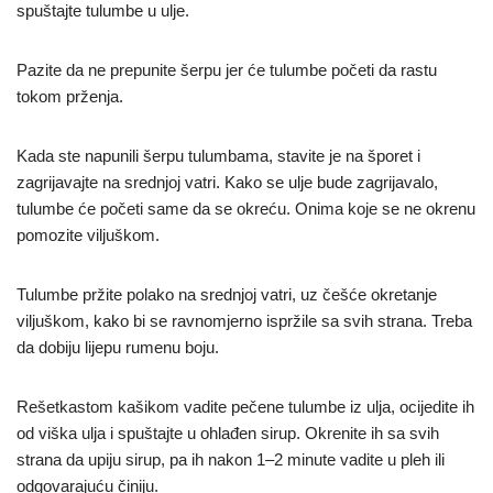
spuštajte tulumbe u ulje.
Pazite da ne prepunite šerpu jer će tulumbe početi da rastu
tokom prženja.
Kada ste napunili šerpu tulumbama, stavite je na šporet i
zagrijavajte na srednjoj vatri. Kako se ulje bude zagrijavalo,
tulumbe će početi same da se okreću. Onima koje se ne okrenu
pomozite viljuškom.
Tulumbe pržite polako na srednjoj vatri, uz češće okretanje
viljuškom, kako bi se ravnomjerno ispržile sa svih strana. Treba
da dobiju lijepu rumenu boju.
Rešetkastom kašikom vadite pečene tulumbe iz ulja, ocijedite ih
od viška ulja i spuštajte u ohlađen sirup. Okrenite ih sa svih
strana da upiju sirup, pa ih nakon 1–2 minute vadite u pleh ili
odgovarajuću činiju.