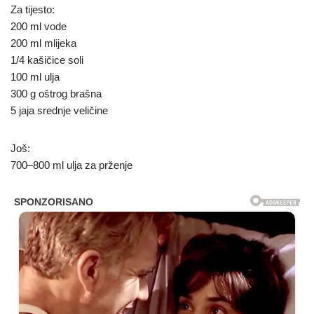
Za tijesto:
200 ml vode
200 ml mlijeka
1/4 kašičice soli
100 ml ulja
300 g oštrog brašna
5 jaja srednje veličine
Još:
700–800 ml ulja za prženje