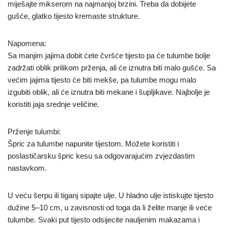
miješajte mikserom na najmanjoj brzini. Treba da dobijete
gušće, glatko tijesto kremaste strukture.
Napomena:
Sa manjim jajima dobit ćete čvršće tijesto pa će tulumbe bolje
zadržati oblik prilikom prženja, ali će iznutra biti malo gušće. Sa
većim jajima tijesto će biti mekše, pa tulumbe mogu malo
izgubiti oblik, ali će iznutra biti mekane i šupljikave. Najbolje je
koristiti jaja srednje veličine.
Prženje tulumbi:
Špric za tulumbe napunite tijestom. Možete koristiti i
poslastičarsku špric kesu sa odgovarajućim zvjezdastim
nastavkom.
U veću šerpu ili tiganj sipajte ulje. U hladno ulje istiskujte tijesto
dužine 5–10 cm, u zavisnosti od toga da li želite manje ili veće
tulumbe. Svaki put tijesto odsijecite nauljenim makazama i