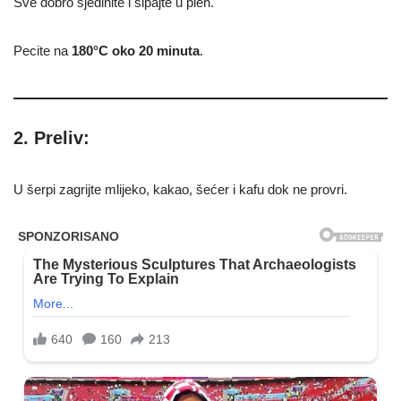
Sve dobro sjedinite i sipajte u pleh.
Pecite na
180°C oko 20 minuta
.
2. Preliv:
U šerpi zagrijte mlijeko, kakao, šećer i kafu dok ne provri.