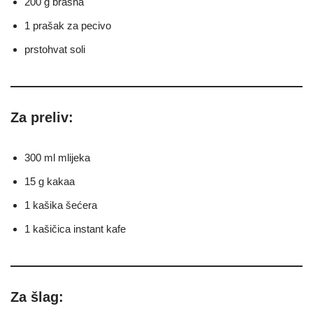
200 g brašna
1 prašak za pecivo
prstohvat soli
Za preliv:
300 ml mlijeka
15 g kakaa
1 kašika šećera
1 kašičica instant kafe
Za šlag: