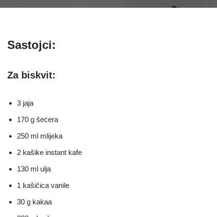
Sastojci:
Za biskvit:
3 jaja
170 g šećera
250 ml mlijeka
2 kašike instant kafe
130 ml ulja
1 kašičica vanile
30 g kakaa