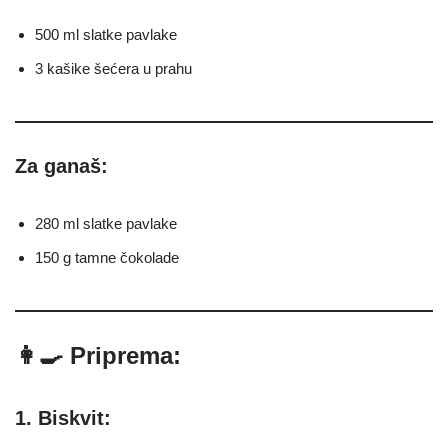
500 ml slatke pavlake
3 kašike šećera u prahu
Za ganaš:
280 ml slatke pavlake
150 g tamne čokolade
👩‍🍳 Priprema:
1. Biskvit: