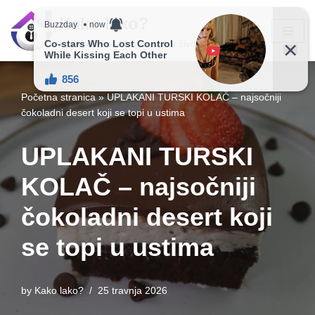
Kako lako?
Skip
Vaš vodič ka jednostavnijem životu!
to
content
Početna stranica
»
UPLAKANI TURSKI KOLAČ – najsočniji
čokoladni desert koji se topi u ustima
UPLAKANI TURSKI
KOLAČ – najsočniji
čokoladni desert koji
se topi u ustima
by
Kako lako?
25 travnja 2026