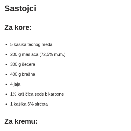
Sastojci
Za kore:
5 kašika tečnog meda
200 g maslaca (72,5% m.m.)
300 g šećera
400 g brašna
4 jaja
1½ kašičica sode bikarbone
1 kašika 6% sirćeta
Za kremu: