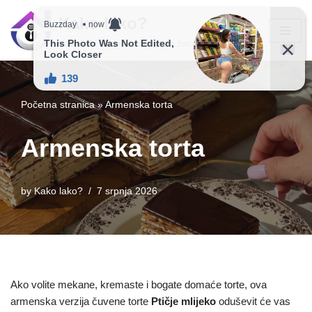
Kako lako?
Skip
Vaš vodič ka jednostavnijem životu!
to
content
Početna stranica
»
Armenska torta
Armenska torta
by
Kako lako?
7 srpnja 2026
Ako volite mekane, kremaste i bogate domaće torte, ova
armenska verzija čuvene torte
Ptičje mlijeko
oduševit će vas