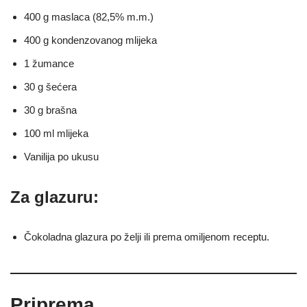
400 g maslaca (82,5% m.m.)
400 g kondenzovanog mlijeka
1 žumance
30 g šećera
30 g brašna
100 ml mlijeka
Vanilija po ukusu
Za glazuru:
Čokoladna glazura po želji ili prema omiljenom receptu.
Priprema